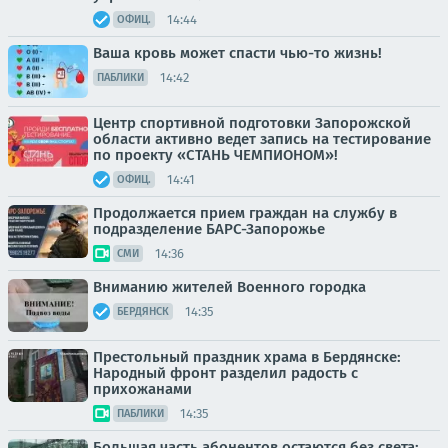
14:44
ОФИЦ.
Ваша кровь может спасти чью-то жизнь!
14:42
ПАБЛИКИ
Центр спортивной подготовки Запорожской
области активно ведет запись на тестирование
по проекту «СТАНЬ ЧЕМПИОНОМ»!
14:41
ОФИЦ.
Продолжается прием граждан на службу в
подразделение БАРС-Запорожье
14:36
СМИ
Вниманию жителей Военного городка
14:35
БЕРДЯНСК
Престольный праздник храма в Бердянске:
Народный фронт разделил радость с
прихожанами
14:35
ПАБЛИКИ
Большая часть абонентов остаются без света: