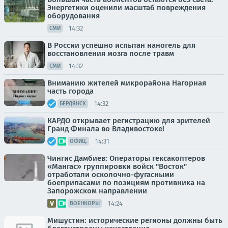
Энергетики оценили масштаб повреждения
оборудования
14:32
СМИ
В России успешно испытан наногель для
восстановления мозга после травм
14:32
СМИ
Вниманию жителей микрорайона Нагорная
часть города
14:32
БЕРДЯНСК
КАРДО открывает регистрацию для зрителей
Гранд Финала во Владивостоке!
14:31
ОФИЦ.
Чингис Дамбиев: Операторы гексакоптеров
«Мангас» группировки войск "Восток"
отработали осколочно-фугасными
боеприпасами по позициям противника на
Запорожском направлении
14:24
ВОЕНКОРЫ
Мишустин: исторические регионы должны быть