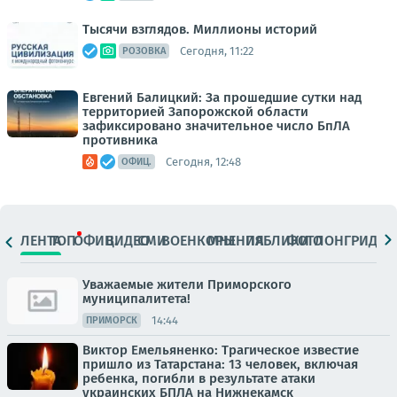
Тысячи взглядов. Миллионы историй
Сегодня, 11:22
РОЗОВКА
Евгений Балицкий: За прошедшие сутки над
территорией Запорожской области
зафиксировано значительное число БпЛА
противника
Сегодня, 12:48
ОФИЦ.
ЛЕНТА
ТОП
ОФИЦ.
ВИДЕО
СМИ
ВОЕНКОРЫ
МНЕНИЯ
ПАБЛИКИ
ФОТО
ЛОНГРИДЫ
Уважаемые жители Приморского
муниципалитета!
14:44
ПРИМОРСК
Виктор Емельяненко: Трагическое известие
пришло из Татарстана: 13 человек, включая
ребенка, погибли в результате атаки
украинских БПЛА на Нижнекамск