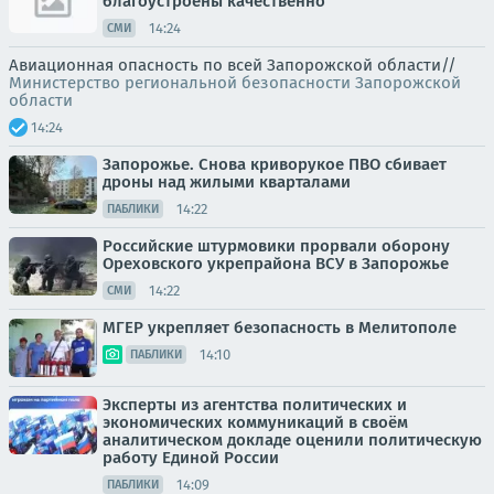
благоустроены качественно
14:24
СМИ
Авиационная опасность по всей Запорожской области//
Министерство региональной безопасности Запорожской
области
14:24
Запорожье. Снова криворукое ПВО сбивает
дроны над жилыми кварталами
14:22
ПАБЛИКИ
Российские штурмовики прорвали оборону
Ореховского укрепрайона ВСУ в Запорожье
14:22
СМИ
МГЕР укрепляет безопасность в Мелитополе
14:10
ПАБЛИКИ
Эксперты из агентства политических и
экономических коммуникаций в своём
аналитическом докладе оценили политическую
работу Единой России
14:09
ПАБЛИКИ