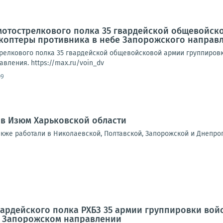
мотострелкового полка 35 гвардейской общевойск
акоптеры противника в небе Запорожского направ
трелкового полка 35 гвардейской общевойсковой армии группировк
вления. https://max.ru/voin_dv
09
 в Изюм Харьковской области
акже работали в Николаевской, Полтавской, Запорожской и Днепро
вардейского полка РХБЗ 35 армии группировки во
а Запорожском направлении