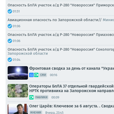
Опасность БпЛА участок а/д Р-280 "Новороссия" Приморс
01:51
Авиационная опасность по Запорожской области//
Минис
01:06
Опасность БпЛА участок а/д Р-280 "Новороссия" Приазовс
01:06
Опасность БпЛА участок а/д Р-280 "Новороссия" Сокологор
Запорожской области
01:04
Фронтовая сводка за день от канала "Украи
00:16
СМИ
Операторы БпЛА 37 отдельной гвардейской
НРТК противника на Запорожском направ
00:09
ПАБЛИКИ
Олег Царёв: Ключевое за 6 августа. . Свод
Вчера, 23:45
МНЕНИЯ