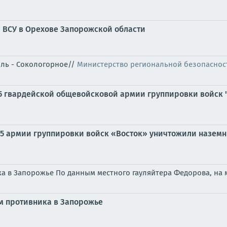
 ВСУ в Орехове Запорожской области
оль - Сокологорное//
Министерство региональной безопаснос
35 гвардейской общевойсковой армии группировки войск 
 35 армии группировки войск «Восток» уничтожили назем
а в Запорожье По данным местного гауляйтера Федорова, на 
м противника в Запорожье