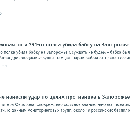
6
рмовая рота 291-го полка убила бабку на Запорожье
го полка убила бабку на Запорожье Осуждать не будем – бабка был
битая дроноводами «группы Немца». Парни работают. Слава России
19:51
е нанесли удар по целям противника в Запорожье
ляйтера Федорова, «повреждено офисное здание, начался пожар».
и.По данным мониторинговых групп, около 18 российских беспилот