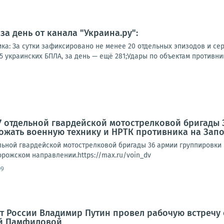
а день от канала "Украина.ру":
ка: За сутки зафиксировано не менее 20 отдельных эпизодов и сер
 украинских БПЛА, за день — ещё 281;Удары по объектам противника
 отдельной гвардейской мотострелковой бригады 
ожать военную технику и НРТК противника на За
льной гвардейской мотострелковой бригады 36 армии группировки 
рожском направлении.https://max.ru/voin_dv
09
нт России Владимир Путин провел рабочую встречу
й Памфиловой