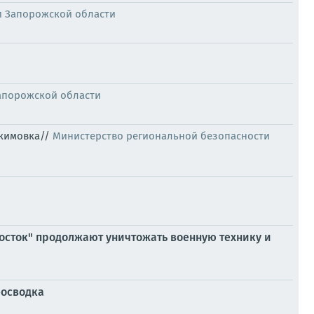
и Запорожской области
апорожской области
Акимовка//
Министерство региональной безопасности
осток" продолжают уничтожать военную технику и
еосводка