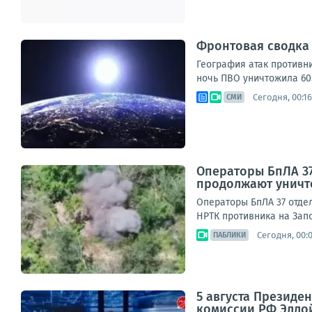
Фронтовая сводка з
География атак противни
ночь ПВО уничтожила 605
Сегодня, 00:16
СМИ
Операторы БпЛА 37
продолжают уничт
Операторы БпЛА 37 отде
НРТК противника на Запо
Сегодня, 00:
ПАБЛИКИ
5 августа Президе
комиссии РФ Элло