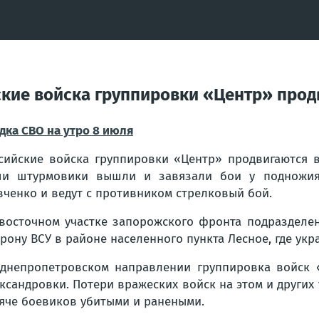
йские войска группировки «Центр» про
дка СВО на утро 8 июля
сийские войска группировки «Центр» продвигаются в
и штурмовики вышли и завязали бои у подножия 
ченко и ведут с противником стрелковый бой.
восточном участке запорожского фронта подразделе
рону ВСУ в районе населенного пункта Лесное, где ук
днепропетровском направлении группировка войск 
ксандровки. Потери вражеских войск на этом и других
яче боевиков убитыми и ранеными.