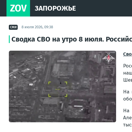
ZOV
ЗАПОРОЖЬЕ
8 июля 2026, 09:38
СМИ
Сводка СВО на утро 8 июля. Росси
Сво
Рос
наш
Шев
На 
обо
На 
Але
тыс