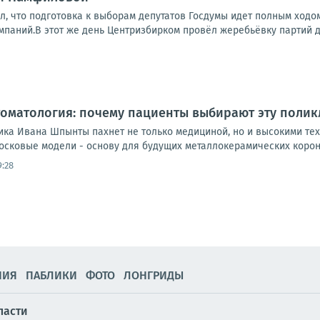
л, что подготовка к выборам депутатов Госдумы идет полным ходо
паний.В этот же день Центризбирком провёл жеребьёвку партий дл
оматология: почему пациенты выбирают эту полик
ика Ивана Шпынты пахнет не только медициной, но и высокими тех
осковые модели - основу для будущих металлокерамических короно
9:28
НИЯ
ПАБЛИКИ
ФОТО
ЛОНГРИДЫ
ласти