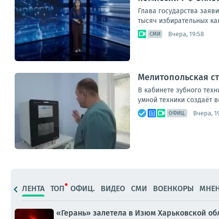
Глава государства заяви
тысяч избирательных кам
Вчера, 19:58
СМИ
Мелитопольская ст
В кабинете зубного техн
умной техники создаёт в
Вчера, 1
ОФИЦ.
ЛЕНТА
ТОП
ОФИЦ.
ВИДЕО
СМИ
ВОЕНКОРЫ
МНЕ
«Герань» залетела в Изюм Харьковской об