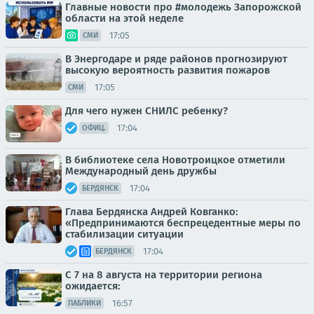
Главные новости про #молодежь Запорожской
области на этой неделе
17:05
СМИ
В Энергодаре и ряде районов прогнозируют
высокую вероятность развития пожаров
17:05
СМИ
Для чего нужен СНИЛС ребенку?
17:04
ОФИЦ.
В библиотеке села Новотроицкое отметили
Международный день дружбы
17:04
БЕРДЯНСК
Глава Бердянска Андрей Ковганко:
«Предпринимаются беспрецедентные меры по
стабилизации ситуации
17:04
БЕРДЯНСК
С 7 на 8 августа на территории региона
ожидается:
16:57
ПАБЛИКИ