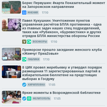
Борис Первушин: #карта Показательный момент
на Запорожском направлении
17:10
МНЕНИЯ
Павел Кукушкин: Уничтожение пунктов
управления расчётов БПЛА противника - одна
из главных задач наших спец подразделений,
таких как «Рубикон», «Буревестник» и других
отрядов БПЛА министерства обороны России
17:10
ВОЕНКОРЫ
Приморске прошло заседание женского клуба
«Жемчуг ПриаZовья»
17:10
ПАБЛИКИ
8 ЦИК провел жеребьевку и утвердил порядок
размещения 11 зарегистрированных партий в
избирательном бюллетене на предстоящих
выборах в Госдуму
17:05
КИРИЛЛОВКА
Яркие моменты в Возрожденской библиотеке
17:05
МЕЛИТОПОЛЬ