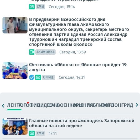
Сегодня, 15:14
СМИ
В преддверии Всероссийского дня
физкультурника глава Акимовского
муниципального округа, секретарь местного
отделения партии Единая Россия Александр
Трудоношин наградил тренерский состав
спортивной школы «Колос»
Сегодня, 13:59
АКИМОВКА
Фестиваль «Яблоко от Яблони» пройдет 19
августа
Сегодня, 14:31
ОФИЦ.
ЛЕНТА
ТОП
ОФИЦ.
ВИДЕО
СМИ
ВОЕНКОРЫ
МНЕНИЯ
ПАБЛИКИ
ФОТО
ЛОНГРИДЫ
Главные новости про #молодежь Запорожской
области на этой неделе
17:11
СМИ