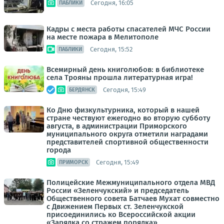
Сегодня, 16:05
ПАБЛИКИ
Кадры с места работы спасателей МЧС России
на месте пожара в Мелитополе
Сегодня, 15:52
ПАБЛИКИ
Всемирный день книголюбов: в библиотеке
села Трояны прошла литературная игра!
Сегодня, 15:49
БЕРДЯНСК
Ко Дню физкультурника, который в нашей
стране чествуют ежегодно во вторую субботу
августа, в администрации Приморского
муниципального округа отметили наградами
представителей спортивной общественности
города
Сегодня, 15:49
ПРИМОРСК
Полицейские Межмуниципального отдела МВД
России «Зеленчукский» и председатель
Общественного совета Батчаев Мухат совместно
с Движением Первых ст. Зеленчукской
присоединились ко Всероссийской акции
«Зарядка со стражем порядка»