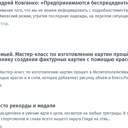
Андрей Ковганко: «Предпринимаются беспрецедент
имания того, что мы не можем информировать с подробностями»У
Киевский режим, утратив последние надежды, на перелом ситуации
17:04
емьей. Мастер-класс по изготовлению картин про
хнику создания фактурных картин с помощью красо
Мастер-класс по изготовлению картин прошёл в МелитополеАктив
щью красок и и соли, которая добавляет рисунку объём и блеск.Род
8
осто рекорды и медали
 дисциплина и умение идти к цели, несмотря на любые преграды. 
спортсменов и слава всего нашего округа.Глядя на этих...
50