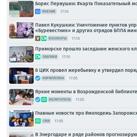
Борис Первушин: #карта Показательный м
17:10
МНЕНИЯ
Павел Кукушкин: Уничтожение пунктов упра
«Буревестник» и других отрядов БПЛА мин
17:10
ВОЕНКОРЫ
Приморске прошло заседание женского к
17:10
ПАБЛИКИ
8 ЦИК провел жеребьевку и утвердил поря
17:05
КИРИЛЛОВКА
Яркие моменты в Возрожденской библиот
17:05
МЕЛИТОПОЛЬ
Главные новости про #молодежь Запорожск
17:05
СМИ
В Энергодаре и ряде районов прогнозиру