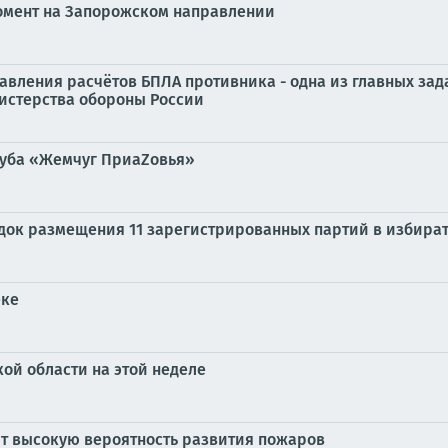
омент на Запорожском направлении
вления расчётов БПЛА противника - одна из главных зад
истерства обороны России
луба «Жемчуг ПриаZовья»
док размещения 11 зарегистрированных партий в избира
еке
ой области на этой неделе
ют высокую вероятность развития пожаров