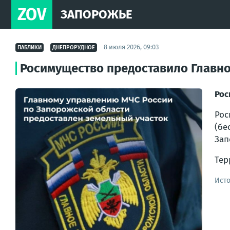
ZOV
ЗАПОРОЖЬЕ
8 июля 2026, 09:03
ПАБЛИКИ
ДНЕПРОРУДНОЕ
Росимущество предоставило Главн
Рос
Рос
(бе
Зап
Тер
Ист