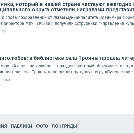
ника, который в нашей стране чествуют ежегодно в
ципального округа отметили наградами представи
 и слова поздравлений от главы муниципалитета Владимира Проко
т директора МКУ "УКСТМП" получили сотрудники "Управления культ
5:49
иголюбов: в библиотеке села Трояны прошла лите
емирный день книголюбов — праздник, который объединяет всех, кт
библиотеке села Трояны провели литературную игру «Путешествие в
 15:49
НИЯ
ПАБЛИКИ
ФОТО
ЛОНГРИДЫ