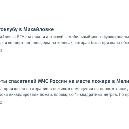
токлубу в Михайловке
хайловка ВСУ атаковали автоклуб — мобильный многофункциональн
тр, и концертная площадка на колесах, которая была призвана объе
05
оты спасателей МЧС России на месте пожара в Мел
ова произошло возгорание в нежилом помещении на первом этаже
роки ликвидировали пожар, площадью 15 квадратных метров. По п
2