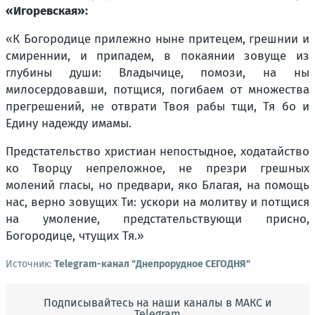
«Игоревская»:
«К Богородице прилежно ныне притецем, грешнии и
смиреннии, и припадем, в покаянии зовуще из
глубины души: Владычице, помози, на ны
милосердовавши, потщися, погибаем от множества
прегрешений, не отврати Твоя рабы тщи, Тя бо и
Едину надежду имамы.
Предстательство христиан непостыдное, ходатайство
ко Творцу непреложное, не презри грешных
молений гласы, но предвари, яко Благая, на помощь
нас, верно зовущих Ти: ускори на молитву и потщися
на умоление, предстательствующи присно,
Богородице, чтущих Тя.»
Источник:
Telegram-канал "Днепрорудное СЕГОДНЯ"
Подписывайтесь на наши каналы в МАКС и
Telegram