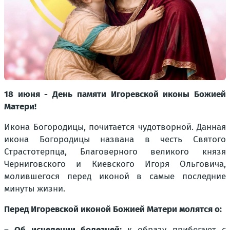
18 июня - День памяти Игоревской иконы Божией
Матери!
Икона Богородицы, почитается чудотворной. Данная
икона Богородицы названа в честь Святого
Страстотерпца, Благоверного великого князя
Черниговского и Киевского Игоря Ольговича,
молившегося перед иконой в самые последние
минуты жизни.
Перед Игоревской иконой Божией Матери молятся о:
–
Об исцелении болезней:
к образу прибегают с