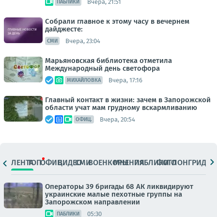
Вчера, 21:51
ПАБЛИКИ
Собрали главное к этому часу в вечернем
дайджесте:
Вчера, 23:04
СМИ
Марьяновская библиотека отметила
Международный день светофора
Вчера, 17:16
МИХАЙЛОВКА
Главный контакт в жизни: зачем в Запорожской
области учат мам грудному вскармливанию
Вчера, 20:54
ОФИЦ.
ЛЕНТА
ТОП
ОФИЦ.
ВИДЕО
СМИ
ВОЕНКОРЫ
МНЕНИЯ
ПАБЛИКИ
ФОТО
ЛОНГРИДЫ
Операторы 39 бригады 68 АК ликвидируют
украинские малые пехотные группы на
Запорожском направлении
05:30
ПАБЛИКИ