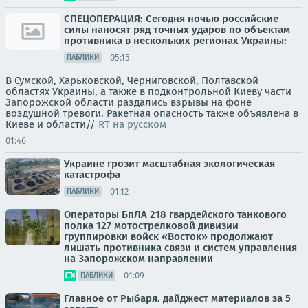
СПЕЦОПЕРАЦИЯ: Сегодня ночью российские
силы наносят ряд точных ударов по объектам
противника в нескольких регионах Украины:
05:15
ПАБЛИКИ
В Сумской, Харьковской, Черниговской, Полтавской
областях Украины, а также в подконтрольной Киеву части
Запорожской области раздались взрывы на фоне
воздушной тревоги. Ракетная опасность также объявлена в
Киеве и области//
RT на русском
01:46
Украине грозит масштабная экологическая
катастрофа
01:12
ПАБЛИКИ
Операторы БпЛА 218 гвардейского танкового
полка 127 мотострелковой дивизии
группировки войск «Восток» продолжают
лишать противника связи и систем управления
на Запорожском направлении
01:09
ПАБЛИКИ
Главное от Рыбаря. дайджест материалов за 5