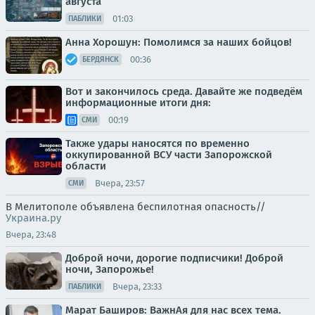
августа
01:03
ПАБЛИКИ
Анна Хорошун: Помолимся за наших бойцов!
00:36
БЕРДЯНСК
Вот и закончилось среда. Давайте же подведём
информационные итоги дня:
00:19
СМИ
Также удары наносятся по временно
оккупированной ВСУ части Запорожской
области
Вчера, 23:57
СМИ
В Мелитополе объявлена беспилотная опасность//
Украина.ру
Вчера, 23:48
Доброй ночи, дорогие подписчики! Доброй
ночи, Запорожье!
Вчера, 23:33
ПАБЛИКИ
Марат Баширов: ВажнАя для нас всех тема.