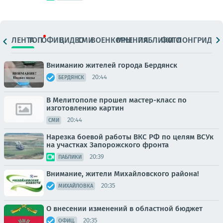
ЛЕНТА
ТОП
ОФИЦ.
ВИДЕО
СМИ
ВОЕНКОРЫ
МНЕНИЯ
ПАБЛИКИ
ФОТО
ЛОНГРИДЫ
Вниманию жителей города Бердянск
20:44
БЕРДЯНСК
В Мелитополе прошел мастер-класс по
изготовлению картин
20:44
СМИ
Нарезка боевой работы ВКС РФ по целям ВСУк
на участках Запорожского фронта
20:39
ПАБЛИКИ
Внимание, жители Михайловского района!
20:35
МИХАЙЛОВКА
О внесении изменений в областной бюджет
20:35
ОФИЦ.