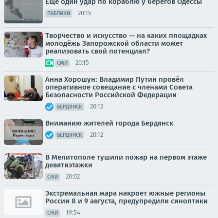
Ещё один удар по кораблю у берегов Одессы
20:15
ПАБЛИКИ
Творчество и искусство — на каких площадках
молодёжь Запорожской области может
реализовать свой потенциал?
20:15
СМИ
Анна Хорошун: Владимир Путин провёл
оперативное совещание с членами Совета
Безопасности Российской Федерации
20:12
БЕРДЯНСК
Вниманию жителей города Бердянск
20:12
БЕРДЯНСК
В Мелитополе тушили пожар на первом этаже
девятиэтажки
20:02
СМИ
Экстремальная жара накроет южные регионы
России 8 и 9 августа, предупредили синоптики
19:54
СМИ