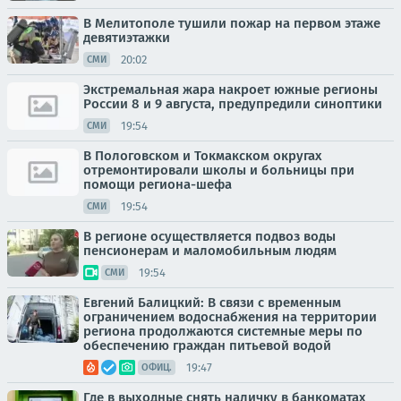
В Мелитополе тушили пожар на первом этаже
девятиэтажки
20:02
СМИ
Экстремальная жара накроет южные регионы
России 8 и 9 августа, предупредили синоптики
19:54
СМИ
В Пологовском и Токмакском округах
отремонтировали школы и больницы при
помощи региона-шефа
19:54
СМИ
В регионе осуществляется подвоз воды
пенсионерам и маломобильным людям
19:54
СМИ
Евгений Балицкий: В связи с временным
ограничением водоснабжения на территории
региона продолжаются системные меры по
обеспечению граждан питьевой водой
19:47
ОФИЦ.
Где в выходные снять наличку в банкоматах