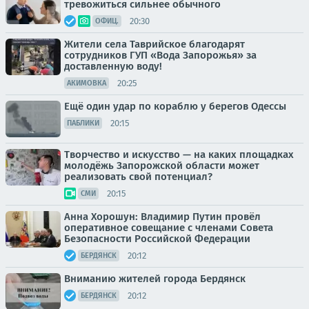
тревожиться сильнее обычного
20:30
ОФИЦ.
Жители села Таврийское благодарят
сотрудников ГУП «Вода Запорожья» за
доставленную воду!
20:25
АКИМОВКА
Ещё один удар по кораблю у берегов Одессы
20:15
ПАБЛИКИ
Творчество и искусство — на каких площадках
молодёжь Запорожской области может
реализовать свой потенциал?
20:15
СМИ
Анна Хорошун: Владимир Путин провёл
оперативное совещание с членами Совета
Безопасности Российской Федерации
20:12
БЕРДЯНСК
Вниманию жителей города Бердянск
20:12
БЕРДЯНСК