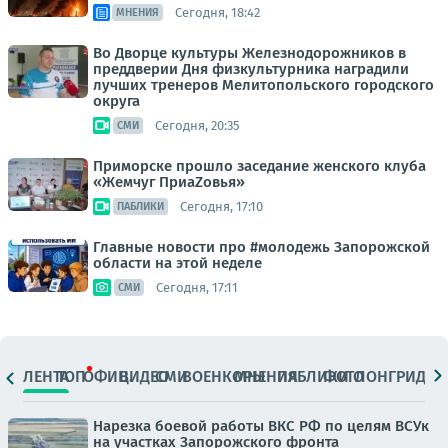
Сегодня, 18:42
МНЕНИЯ
Во Дворце культуры Железнодорожников в
преддверии Дня физкультурника наградили
лучших тренеров Мелитопольского городского
округа
Сегодня, 20:35
СМИ
Приморске прошло заседание женского клуба
«Жемчуг ПриаZовья»
Сегодня, 17:10
ПАБЛИКИ
Главные новости про #молодежь Запорожской
области на этой неделе
Сегодня, 17:11
СМИ
ЛЕНТА
ТОП
ОФИЦ.
ВИДЕО
СМИ
ВОЕНКОРЫ
МНЕНИЯ
ПАБЛИКИ
ФОТО
ЛОНГРИДЫ
Нарезка боевой работы ВКС РФ по целям ВСУк
на участках Запорожского фронта