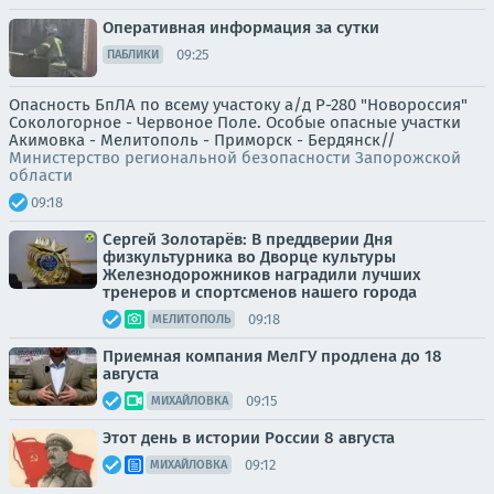
Оперативная информация за сутки
09:25
ПАБЛИКИ
Опасность БпЛА по всему участоку а/д Р-280 "Новороссия"
Сокологорное - Червоное Поле. Особые опасные участки
Акимовка - Мелитополь - Приморск - Бердянск//
Министерство региональной безопасности Запорожской
области
09:18
Сергей Золотарёв: В преддверии Дня
физкультурника во Дворце культуры
Железнодорожников наградили лучших
тренеров и спортсменов нашего города
09:18
МЕЛИТОПОЛЬ
Приемная компания МелГУ продлена до 18
августа
09:15
МИХАЙЛОВКА
Этот день в истории России 8 августа
09:12
МИХАЙЛОВКА