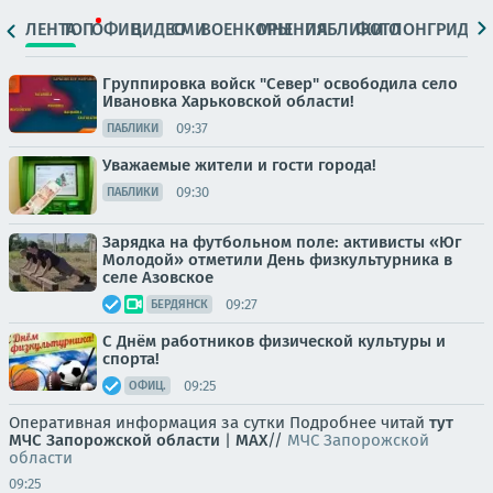
ЛЕНТА
ТОП
ОФИЦ.
ВИДЕО
СМИ
ВОЕНКОРЫ
МНЕНИЯ
ПАБЛИКИ
ФОТО
ЛОНГРИДЫ
Группировка войск "Север" освободила село
Ивановка Харьковской области!
09:37
ПАБЛИКИ
Уважаемые жители и гости города!
09:30
ПАБЛИКИ
Зарядка на футбольном поле: активисты «Юг
Молодой» отметили День физкультурника в
селе Азовское
09:27
БЕРДЯНСК
С Днём работников физической культуры и
спорта!
09:25
ОФИЦ.
Оперативная информация за сутки Подробнее читай
тут
МЧС Запорожской области
|
MAX
//
МЧС Запорожской
области
09:25