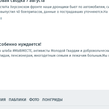
вая сводка 7 августа
устаНа Херсонском фронте наши дронщики бьют по автомобилям, си
, выпустил 40 боеприпасов, данные о пострадавших уточняются.На 
18
особенно нуждается!
 штаба #МЫВМЕСТЕ, активисты Молодой Гвардии и добровольчески
лидам, пенсионерам, многодетным семьям и лежачим больным.Мы по
НИЯ
ПАБЛИКИ
ФОТО
ЛОНГРИДЫ