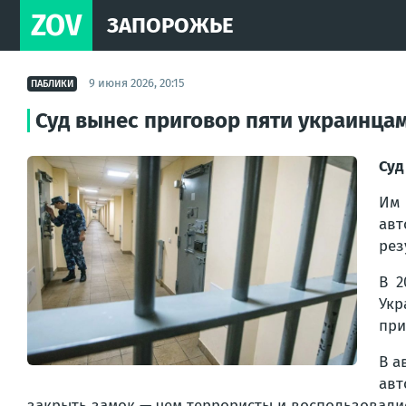
ZOV
ЗАПОРОЖЬЕ
9 июня 2026, 20:15
ПАБЛИКИ
Суд вынес приговор пяти украинцам
Суд
Им 
авт
рез
В 2
Укр
при
В а
авт
закрыть замок — чем террористы и воспользовали