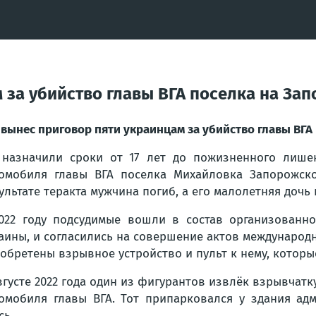
 за убийство главы ВГА поселка на За
 вынес приговор пяти украинцам за убийство главы ВГА
назначили сроки от 17 лет до пожизненного лише
омобиля главы ВГА поселка Михайловка Запорожско
ультате теракта мужчина погиб, а его малолетняя дочь
022 году подсудимые вошли в состав организованно
аины, и согласились на совершение актов международн
обретены взрывное устройство и пульт к нему, которы
вгусте 2022 года один из фигурантов извлёк взрывчатк
омобиля главы ВГА. Тот припарковался у здания а
сь.