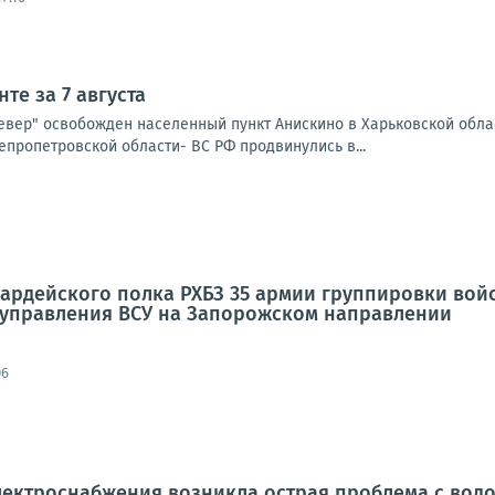
те за 7 августа
Север" освобожден населенный пункт Анискино в Харьковской обла
епропетровской области- ВС РФ продвинулись в...
вардейского полка РХБЗ 35 армии группировки во
 управления ВСУ на Запорожском направлении
06
электроснабжения возникла острая проблема с во