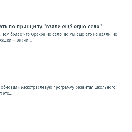
ть по принципу "взяли ещё одно село"
Тем более что Орехов не село, но мы еще его не взяли, не
адки — значит...
а обновили межотраслевую программу развития школьного
рте...