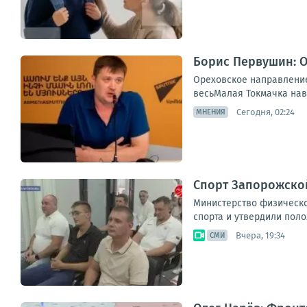
Борис Первушин: О
Ореховское направление 
весьМалая Токмачка навс
Сегодня, 02:24
МНЕНИЯ
Спорт Запорожской
Министерство физическо
спорта и утвердили поло
Вчера, 19:34
СМИ