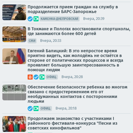
Продолжается прием граждан на службу в
подразделение БАРС-Запорожье
Вчера, 20:39
КАМЕНКА-ДНЕПРОВСКАЯ
В Токмаке и Пологах восстановили спортшколы,
где занимаются более 600 детей
Вчера, 20:33
СМИ
Евгений Балицкий: В это непростое время
приятно видеть, как молодёжь не остаётся в
стороне от политических процессов и всегда
проявляет большую заинтересованность в
помощи людям
Вчера, 20:28
ОФИЦ.
Обеспечение безопасности ребенка во многом
связано с предостережением его от
необдуманных контактов с посторонними
людьми
Вчера, 20:18
ОФИЦ.
Продолжаем знакомство с участниками I
районного фестиваля-конкурса "Песни из
советских кинофильмов"