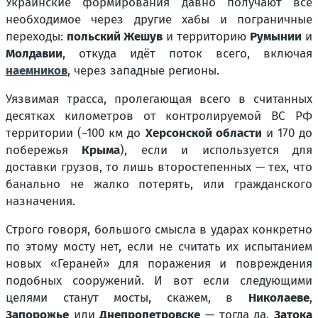
Украинские формирования давно получают всё
необходимое через другие хабы и пограничные
переходы:
польский Жешув
и территорию
Румынии
и
Молдавии
, откуда идёт поток всего, включая
наемников
, через западные регионы.
Уязвимая трасса, пролегающая всего в считанных
десятках километров от контролируемой ВС РФ
территории (~100 км до
Херсонской области
и 170 до
побережья
Крыма
), если и используется для
доставки грузов, то лишь второстепенных — тех, что
банально не жалко потерять, или гражданского
назначения.
Строго говоря, большого смысла в ударах конкретно
по этому мосту нет, если не считать их испытанием
новых «Гераней» для поражения и повреждения
подобных сооружений. И вот если следующими
целями станут мосты, скажем, в
Николаеве
,
Запорожье
или
Днепропетровске
— тогда да.
Затока