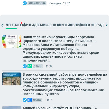
Сегодня, 11:07
КИРИЛЛОВКА
ЛЕНТА
ТОП
ОФИЦ.
ВИДЕО
СМИ
ВОЕНКОРЫ
МНЕНИЯ
ПАБЛИКИ
ФОТО
ЛОНГРИДЫ
Наши талантливые участницы спортивно-
циркового коллектива «Летучая мышь» —
Макарова Анна и Литвиненко Рената —
одержали уверенную победу на
Международном конкурсе-фестивале среди
цирковых коллективов и сольных
исполнителей...
11:37
ОФИЦ.
В рамках системной работы регионов-шефов на
воссоединенных территориях продолжается
плановое обновление объектов жилищно-
коммунальной инфраструктуры,
обеспечивающих стабильное теплоснабжение
населенных пунктов
11:37
ОФИЦ.
Андрей Руденко: Расчёт РСЗО «Торнадо-С»