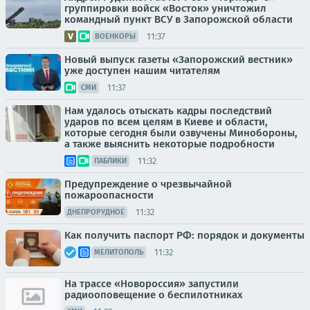
группировки войск «Восток» уничтожил
командный пункт ВСУ в Запорожской области
11:37
ВОЕНКОРЫ
Новый выпуск газеты «Запорожский вестник»
уже доступен нашим читателям
11:37
СМИ
Нам удалось отыскать кадры последствий
ударов по всем целям в Киеве и области,
которые сегодня были озвучены Минобороны,
а также выяснить некоторые подробности
11:32
ПАБЛИКИ
Предупреждение о чрезвычайной
пожароопасности
11:32
ДНЕПРОРУДНОЕ
Как получить паспорт РФ: порядок и документы
11:32
МЕЛИТОПОЛЬ
На трассе «Новороссия» запустили
радиооповещение о беспилотниках