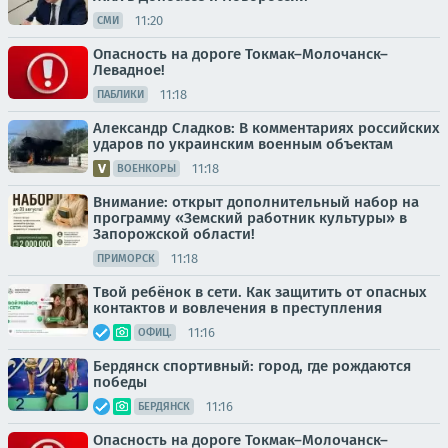
11:20
СМИ
Опасность на дороге Токмак–Молочанск–
Левадное!
11:18
ПАБЛИКИ
Александр Сладков: В комментариях российских
ударов по украинским военным объектам
11:18
ВОЕНКОРЫ
Внимание: открыт дополнительный набор на
программу «Земский работник культуры» в
Запорожской области!
11:18
ПРИМОРСК
Твой ребёнок в сети. Как защитить от опасных
контактов и вовлечения в преступления
11:16
ОФИЦ.
Бердянск спортивный: город, где рождаются
победы
11:16
БЕРДЯНСК
Опасность на дороге Токмак–Молочанск–