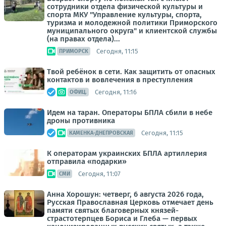
сотрудники отдела физической культуры и
спорта МКУ "Управление культуры, спорта,
туризма и молодежной политики Приморского
муниципального округа" и клиентской службы
(на правах отдела)...
Сегодня, 11:15
ПРИМОРСК
Твой ребёнок в сети. Как защитить от опасных
контактов и вовлечения в преступления
Сегодня, 11:16
ОФИЦ.
Идем на таран. Операторы БПЛА сбили в небе
дроны противника
Сегодня, 11:15
КАМЕНКА-ДНЕПРОВСКАЯ
К операторам украинских БПЛА артиллерия
отправила «подарки»
Сегодня, 11:07
СМИ
Анна Хорошун: четверг, 6 августа 2026 года,
Русская Православная Церковь отмечает день
памяти святых благоверных князей-
страстотерпцев Бориса и Глеба — первых