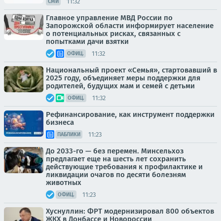
11:32
СМИ
Главное управление МВД России по
Запорожской области информирует население
о потенциальных рисках, связанных с
попытками дачи взятки
11:32
ОФИЦ.
Национальный проект «Семья», стартовавший в
2025 году, объединяет меры поддержки для
родителей, будущих мам и семей с детьми
11:32
ОФИЦ.
Рефинансирование, как инструмент поддержки
бизнеса
11:23
ПАБЛИКИ
До 2033-го — без перемен. Минсельхоз
предлагает еще на шесть лет сохранить
действующие требования к профилактике и
ликвидации очагов по десяти болезням
животных
11:23
ОФИЦ.
Хуснуллин: ФРТ модернизировал 800 объектов
ЖКХ в Донбассе и Новороссии