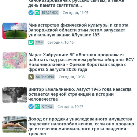
канонизированных русских святых, а также
день памяти святителя...
Сегодня, 11:07
БЕРДЯНСК
Министерство физической культуры и спорта
Запорожской области этим летом запускает
уникальную акцию #Лучшие 185
Сегодня, 10:46
СМИ
Марат Хайруллин: ВГ «Восток» продолжает
работать над рассечением рубежа обороны ВСУ
Новониколаевка - Орехов Короткая сводка с
фронта 5 августа 2026 года
Сегодня, 10:36
ВОЕНКОРЫ
Виктор Емельяненко: Август 1945 года навсегда
останется черной страницей в истории
человечества
Сегодня, 10:27
ОФИЦ.
Доход от продажи унаследованного имущества
подлежит налогообложению, если оно продано
до истечения минимального срока владения -
трёх лет