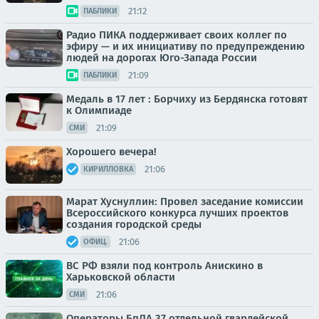
21:12
ПАБЛИКИ
Радио ПИКА поддерживает своих коллег по
эфиру — и их инициативу по предупреждению
людей на дорогах Юго-Запада России
21:09
ПАБЛИКИ
Медаль в 17 лет : Борчиху из Бердянска готовят
к Олимпиаде
21:09
СМИ
Хорошего вечера!
21:06
КИРИЛЛОВКА
Марат Хуснуллин: Провел заседание комиссии
Всероссийского конкурса лучших проектов
создания городской среды
21:06
ОФИЦ.
ВС РФ взяли под контроль Анискино в
Харьковской области
21:06
СМИ
Операторы БпЛА 37 отдельной гвардейской