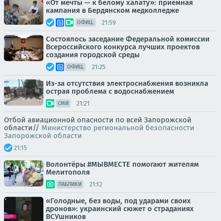
«От мечты — к белому халату»: приёмная
кампания в Бердянском медколледже
21:59
ОФИЦ.
Состоялось заседание Федеральной комиссии
Всероссийского конкурса лучших проектов
создания городской среды
21:25
ОФИЦ.
Из-за отсутствия электроснабжения возникла
острая проблема с водоснабжением
21:21
СМИ
Отбой авиационной опасности по всей Запорожской
области//
Министерство региональной безопасности
Запорожской области
21:15
Волонтёры #МЫВМЕСТЕ помогают жителям
Мелитополя
21:12
ПАБЛИКИ
«Голодные, без воды, под ударами своих
дронов»: украинский сюжет о страданиях
ВСУшников