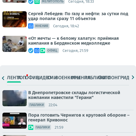
Сегодня, 18:33
МЕЛИТОПОЛЬ
Сергей Лебедев: По газу и нефти: за сутки под
удар попали сразу 11 объектов
Сегодня, 18:42
МНЕНИЯ
«От мечты — к белому халату»: приёмная
кампания в Бердянском медколледже
Сегодня, 21:59
ОФИЦ.
ЛЕНТА
ТОП
ОФИЦ.
ВИДЕО
СМИ
ВОЕНКОРЫ
МНЕНИЯ
ПАБЛИКИ
ФОТО
ЛОНГРИДЫ
В Днепропетровске склады логистической
компании навестили "Герани"
22:04
ПАБЛИКИ
Пора готовить Чернигов к круговой обороне –
генерал Кривонос
21:59
ПАБЛИКИ