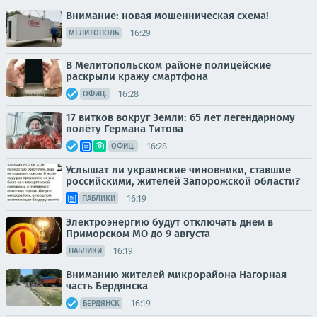
Внимание: новая мошенническая схема!
16:29
МЕЛИТОПОЛЬ
В Мелитопольском районе полицейские
раскрыли кражу смартфона
16:28
ОФИЦ.
17 витков вокруг Земли: 65 лет легендарному
полёту Германа Титова
16:28
ОФИЦ.
Услышат ли украинские чиновники, ставшие
российскими, жителей Запорожской области?
16:19
ПАБЛИКИ
Электроэнергию будут отключать днем в
Приморском МО до 9 августа
16:19
ПАБЛИКИ
Вниманию жителей микрорайона Нагорная
часть Бердянска
16:19
БЕРДЯНСК