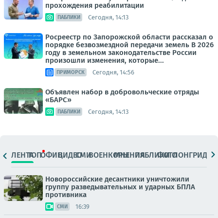
прохождения реабилитации
Сегодня, 14:13
ПАБЛИКИ
Росреестр по Запорожской области рассказал о
порядке безвозмездной передачи земель В 2026
году в земельном законодательстве России
произошли изменения, которые...
Сегодня, 14:56
ПРИМОРСК
Объявлен набор в добровольческие отряды
«БАРС»
Сегодня, 14:13
ПАБЛИКИ
ЛЕНТА
ТОП
ОФИЦ.
ВИДЕО
СМИ
ВОЕНКОРЫ
МНЕНИЯ
ПАБЛИКИ
ФОТО
ЛОНГРИДЫ
Новороссийские десантники уничтожили
группу разведывательных и ударных БПЛА
противника
16:39
СМИ