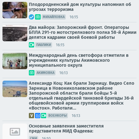
Плодородненский дом культуры напомнил об
угрозах терроризма
16:15
МИХАЙЛОВКА
Два майора: Запорожский фронт. Операторы
БПЛА 291-го мотострелкового полка 58-й Армии
делятся кадрами своей боевой работы
16:15
ПАБЛИКИ
Международный день светофора отметили в
учреждениях культуры Акимовского
муниципального округа
16:13
АКИМОВКА
Александр Коц: Как брали Зарницу. Видео Село
Зарница в Новониколаевском районе
Запорожской области брали бойцы 5-й
отдельный гвардейской танковой бригады 36-й
общевойсковой армии группировки войск
«Восток». Работали...
16:13
ВОЕНКОРЫ
Основные заявления заместителя
представителя МИД Фадеева:
16:10
СМИ