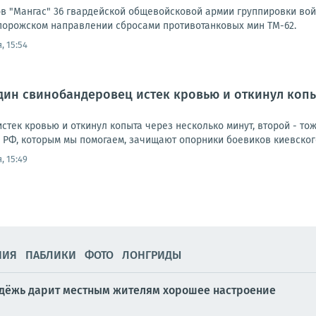
в "Мангас" 36 гвардейской общевойсковой армии группировки вой
порожском направлении сбросами противотанковых мин ТМ-62.
, 15:54
дин свинобандеровец истек кровью и откинул копыт
стек кровью и откинул копыта через несколько минут, второй - т
С РФ, которым мы помогаем, зачищают опорники боевиков киевског
, 15:49
НИЯ
ПАБЛИКИ
ФОТО
ЛОНГРИДЫ
лодёжь дарит местным жителям хорошее настроение