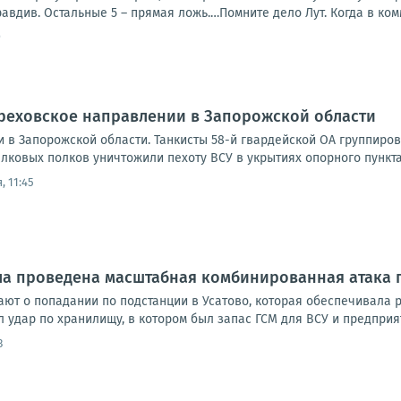
авдив. Остальные 5 – прямая ложь.…Помните дело Лут. Когда в комм
9
Ореховское направлении в Запорожской области
 в Запорожской области. Танкисты 58-й гвардейской ОА группиро
лковых полков уничтожили пехоту ВСУ в укрытиях опорного пункта
, 11:45
ла проведена масштабная комбинированная атака 
ют о попадании по подстанции в Усатово, которая обеспечивала
л удар по хранилищу, в котором был запас ГСМ для ВСУ и предприя
3