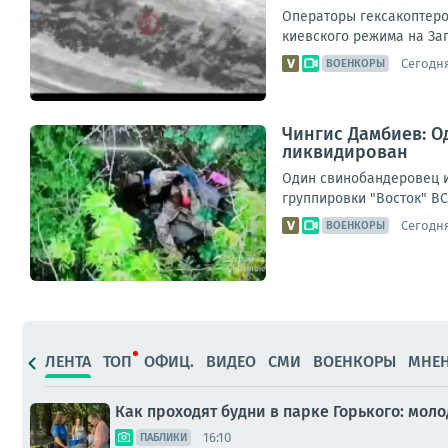
Операторы гексакоптеро
киевского режима на За
Сегодня
ВОЕНКОРЫ
Чингис Дамбиев: О
ликвидирован
Один свинобандеровец и
группировки "Восток" В
Сегодня
ВОЕНКОРЫ
ЛЕНТА
ТОП
ОФИЦ.
ВИДЕО
СМИ
ВОЕНКОРЫ
МНЕ
Как проходят будни в парке Горького: мо
16:10
ПАБЛИКИ