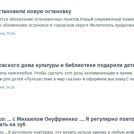
становили новую остановку
тся обновление остановочных пунктов.Новый современный павильо
о обновлению остановок в городском округе Мелитополь продолжа
ня, 15:04
вского дома культуры и библиотеки подарили дет
день книголюбов. Чтобы сделать этот день запоминающим и ярким,
 для детей «Путешествие в мир сказок» и оформили выставку.С пер
ня, 14:24
: … с Михаилом Онуфриенко …. Я регулярно повто
ать на зуб
о …Я регулярно повторяю, что верить нельзя никому и любую инф-