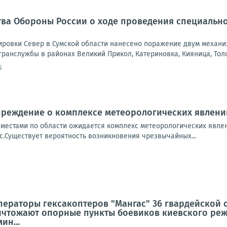
ва Обороны России о ходе проведения специально
ровки Север в Сумской области нанесено поражение двум механи
ранслужбы в районах Великий Прикол, Катериновка, Кияница, Толс
5
преждение о комплексе метеорологических явлени
а местами по области ожидается комплекс метеорологических явлен
с.Существует вероятность возникновения чрезвычайных...
ператоры гексакоптеров "Мангас" 36 гвардейской
ничтожают опорные пункты боевиков киевского ре
ин...