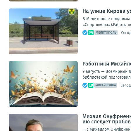
На улице Кирова у
В Мелитополе продолжае
«Спортшкола»).Работы п
Сегод
МЕЛИТОПОЛЬ
Работники Михайло
9 августа — Всемирный 
библиотекой подготовили
Сегод
МИХАЙЛОВКА
Михаил Онуфриенко
ию следует пробов
… с Михаилом Онуфриенк