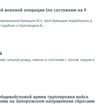
й военной операции (по состоянию на 9
зированным бригадам ВСУ, трём бригадам терробороны и
тодубово и Храповщина.В...
й
ий: сильный дождь, ливень в сочетании с грозой, градом и
 общевойсковой армии группировки войск
жима на Запорожском направлении сбросами