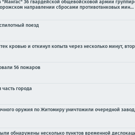
 "Мангас" 36 гвардейской общевойсковой армии группир
орожском направлении сбросами противотанковых мин...
еспилотный поезд
тек кровью и откинул копыта через несколько минут, вто
овали 56 пожаров
 часть города
очного оружия по Житомиру уничтожили очередной завод
 были обнаружены несколько пунктов временной дислока