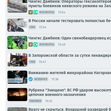
Чингис Дамбиев: Операторы гексакоптеров
пункты боевиков киевского режима на Зап
15:54
ВОЕНКОРЫ
В России начали тестировать полностью б
15:54
СМИ
Чингис Дамбиев: Один свинобандеровец ис
15:49
ВОЕНКОРЫ
В Запорожской области за сутки ликвидир
15:47
СМИ
Вниманию жителей микрорайона Нагорная
15:36
БЕРДЯНСК
Рубрика "Знищено". ВС РФ ударом высокот
цепочке военного назначения
15:33
ПАБЛИКИ
Врагу не скрыться. Воздушной разведкой