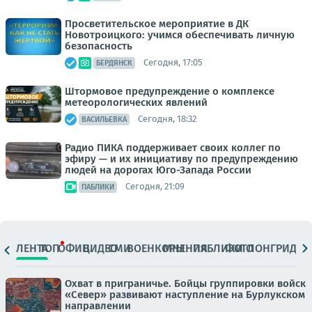
Просветительское мероприятие в ДК
Новотроицкого: учимся обеспечивать личную
безопасность
Сегодня, 17:05
БЕРДЯНСК
Штормовое предупреждение о комплексе
метеорологических явлений
Сегодня, 18:32
ВАСИЛЬЕВКА
Радио ПИКА поддерживает своих коллег по
эфиру — и их инициативу по предупреждению
людей на дорогах Юго-Запада России
Сегодня, 21:09
ПАБЛИКИ
ЛЕНТА
ТОП
ОФИЦ.
ВИДЕО
СМИ
ВОЕНКОРЫ
МНЕНИЯ
ПАБЛИКИ
ФОТО
ЛОНГРИДЫ
Охват в приграничье. Бойцы группировки войск
«Север» развивают наступление на Бурлукском
направлении