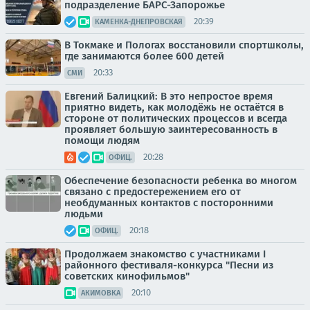
подразделение БАРС-Запорожье
20:39
КАМЕНКА-ДНЕПРОВСКАЯ
В Токмаке и Пологах восстановили спортшколы,
где занимаются более 600 детей
20:33
СМИ
Евгений Балицкий: В это непростое время
приятно видеть, как молодёжь не остаётся в
стороне от политических процессов и всегда
проявляет большую заинтересованность в
помощи людям
20:28
ОФИЦ.
Обеспечение безопасности ребенка во многом
связано с предостережением его от
необдуманных контактов с посторонними
людьми
20:18
ОФИЦ.
Продолжаем знакомство с участниками I
районного фестиваля-конкурса "Песни из
советских кинофильмов"
20:10
АКИМОВКА