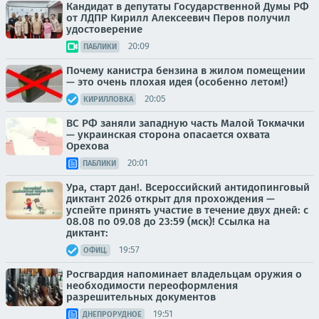
Кандидат в депутаты Государственной Думы РФ
от ЛДПР Кирилл Алексеевич Перов получил
удостоверение
20:09
ПАБЛИКИ
Почему канистра бензина в жилом помещении
— это очень плохая идея (особенно летом!)
20:05
КИРИЛЛОВКА
ВС РФ заняли западную часть Малой Токмачки
— украинская сторона опасается охвата
Орехова
20:01
ПАБЛИКИ
Ура, старт дан!. Всероссийский антидопинговый
диктант 2026 открыт для прохождения —
успейте принять участие в течение двух дней: с
08.08 по 09.08 до 23:59 (мск)! Ссылка на
диктант:
19:57
ОФИЦ.
Росгвардия напоминает владельцам оружия о
необходимости переоформления
разрешительных документов
19:51
ДНЕПРОРУДНОЕ