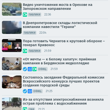
Видео уничтожения моста в Орехове на
Запорожском направлении
22:36
ПАБЛИКИ
В Днепропетровске склады логистической
компании навестили "Герани"
22:04
ПАБЛИКИ
Пора готовить Чернигов к круговой обороне –
генерал Кривонос
21:59
ПАБЛИКИ
«От мечты — к белому халату»: приёмная
кампания в Бердянском медколледже
21:59
ОФИЦ.
Состоялось заседание Федеральной комиссии
Всероссийского конкурса лучших проектов
создания городской среды
21:25
ОФИЦ.
Из-за отсутствия электроснабжения возникла
острая проблема с водоснабжением
21:21
СМИ