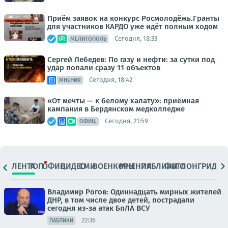
Приём заявок на конкурс Росмолодёжь.Гранты
для участников КАРДО уже идёт полным ходом
Сегодня, 18:33
МЕЛИТОПОЛЬ
Сергей Лебедев: По газу и нефти: за сутки под
удар попали сразу 11 объектов
Сегодня, 18:42
МНЕНИЯ
«От мечты — к белому халату»: приёмная
кампания в Бердянском медколледже
Сегодня, 21:59
ОФИЦ.
ЛЕНТА
ТОП
ОФИЦ.
ВИДЕО
СМИ
ВОЕНКОРЫ
МНЕНИЯ
ПАБЛИКИ
ФОТО
ЛОНГРИДЫ
Владимир Рогов: Одиннадцать мирных жителей
ДНР, в том числе двое детей, пострадали
сегодня из-за атак БпЛА ВСУ
22:36
ПАБЛИКИ