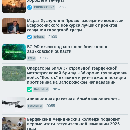
Хорошего вечера!
21:06
КИРИЛЛОВКА
Марат Хуснуллин: Провел заседание комиссии
Всероссийского конкурса лучших проектов
создания городской среды
21:06
ОФИЦ.
ВС РФ взяли под контроль Анискино в
Харьковской области
21:06
СМИ
Операторы БпЛА 37 отдельной гвардейской
мотострелковой бригады 36 армии группировки
войск "Восток" выявили и уничтожили позиции
противника на Запорожском направлении
20:57
ПАБЛИКИ
Авиационная ракетная, бомбовая опасность
20:55
ПАБЛИКИ
Бердянский медицинский колледж подводит
первые итоги вступительной кампании 2026
года