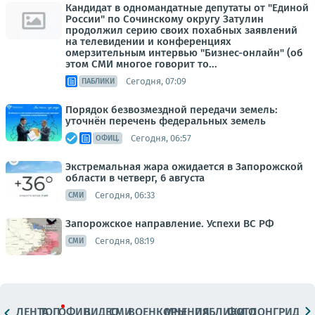
Кандидат в одномандатные депутаты от "Единой
России" по Сочинскому округу Затулин
продолжил серию своих похабных заявлений
на телевидении и конференциях
омерзительным интервью "Бизнес-онлайн" (об
этом СМИ многое говорит то...
Сегодня, 07:09
ПАБЛИКИ
Порядок безвозмездной передачи земель:
уточнён перечень федеральных земель
Сегодня, 06:57
ОФИЦ.
Экстремальная жара ожидается в Запорожской
области в четверг, 6 августа
Сегодня, 06:33
СМИ
Запорожское направление. Успехи ВС РФ
Сегодня, 08:19
СМИ
ЛЕНТА
ТОП
ОФИЦ.
ВИДЕО
СМИ
ВОЕНКОРЫ
МНЕНИЯ
ПАБЛИКИ
ФОТО
ЛОНГРИДЫ