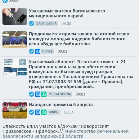
09:08
Уважаемые жители Васильевского
муниципального округа!
09:03
ВАСИЛЬЕВКА
Продолжается прием заявок на второй сезон
конкурса молодых лидеров библиотечного
дела «Будущее библиотек»
09:03
ОФИЦ.
Уважаемый абонент!. В соответствии с п. 21
Правил поставки газа для обеспечения
коммунально-бытовых нужд граждан,
утвержденных Постановлением Правительства
РФ от 21.07.2008 № 549 (далее – Правила),
гражданин, приобретающий...
09:03
МЕЛИТОПОЛЬ
Народные приметы 6 августа
08:54
ОФИЦ.
Опасность БпЛА участок а/д Р-280 "Новороссия"
Приазовское - Приморск.//
Министерство региональной
безопасности Запорожской области