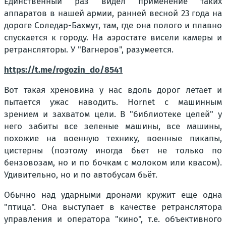
Единственный раз видел применение таких
аппаратов в нашей армии, ранней весной 23 года на
дороге Соледар-Бахмут, там, где она полого и плавно
спускается к городу. На аэростате висели камеры и
ретрансляторы. У "Вагнеров", разумеется.
https://t.me/rogozin_do/8541
Вот такая хреновина у нас вдоль дорог летает и
пытается ужас наводить. Hornet с машинным
зрением и захватом цели. В "библиотеке целей" у
него забиты все зеленые машины, все машины,
похожие на военную технику, военные пикапы,
цистерны (поэтому иногда бьет не только по
бензовозам, но и по бочкам с молоком или квасом).
Удивительно, но и по автобусам бьёт.
Обычно над ударными дронами кружит еще одна
"птица". Она выступает в качестве ретранслятора
управления и оператора "кино", т.е. объективного