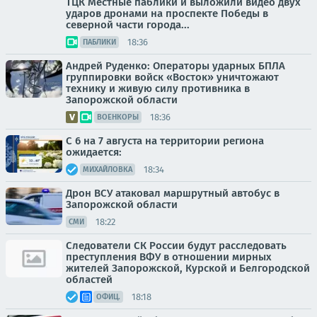
ТЦК Местные паблики и выложили видео двух
ударов дронами на проспекте Победы в
северной части города...
18:36
ПАБЛИКИ
Андрей Руденко: Операторы ударных БПЛА
группировки войск «Восток» уничтожают
технику и живую силу противника в
Запорожской области
18:36
ВОЕНКОРЫ
С 6 на 7 августа на территории региона
ожидается:
18:34
МИХАЙЛОВКА
Дрон ВСУ атаковал маршрутный автобус в
Запорожской области
18:22
СМИ
Следователи СК России будут расследовать
преступления ВФУ в отношении мирных
жителей Запорожской, Курской и Белгородской
областей
18:18
ОФИЦ.