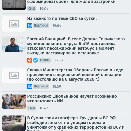
сформировать зоны для жилой застройки
19:04
СМИ
Из важного по теме СВО за сутки:
19:04
ПАБЛИКИ
Евгений Балицкий: В селе Долина Токмакского
муниципального округа БпЛА противника
атаковал пассажирский автобус в момент
высадки пассажиров на остановке
19:04
ОФИЦ.
Сводка Министерства Обороны России о ходе
проведения специальной военной операции
(по состоянию на 6 августа 2026 г.)
18:59
ПАБЛИКИ
Российских школьников научат осознанно
использовать ИИ
18:42
СМИ
В Сумах своя атмосфера. fpv-дроны ВС РФ
свободно летают по улицам города и
уничтожают украинских террористов из ВСУ и