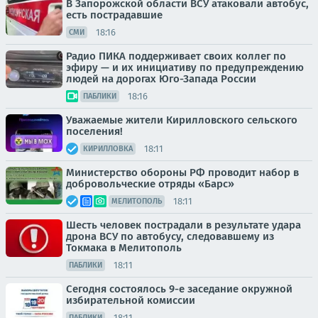
В Запорожской области ВСУ атаковали автобус,
есть пострадавшие
18:16
СМИ
Радио ПИКА поддерживает своих коллег по
эфиру — и их инициативу по предупреждению
людей на дорогах Юго-Запада России
18:16
ПАБЛИКИ
Уважаемые жители Кирилловского сельского
поселения!
18:11
КИРИЛЛОВКА
Министерство обороны РФ проводит набор в
добровольческие отряды «Барс»
18:11
МЕЛИТОПОЛЬ
Шесть человек пострадали в результате удара
дрона ВСУ по автобусу, следовавшему из
Токмака в Мелитополь
18:11
ПАБЛИКИ
Сегодня состоялось 9-е заседание окружной
избирательной комиссии
18:11
ПАБЛИКИ