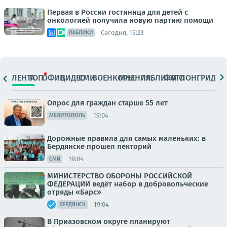
Первая в России гостиница для детей с
онкологией получила новую партию помощи
Сегодня, 15:23
ПАБЛИКИ
ЛЕНТА
ТОП
ОФИЦ.
ВИДЕО
СМИ
ВОЕНКОРЫ
МНЕНИЯ
ПАБЛИКИ
ФОТО
ЛОНГРИДЫ
Опрос для граждан старше 55 лет
19:04
МЕЛИТОПОЛЬ
Дорожные правила для самых маленьких: в
Бердянске прошел лекторий
19:04
СМИ
МИНИСТЕРСТВО ОБОРОНЫ РОССИЙСКОЙ
ФЕДЕРАЦИИ ведёт набор в добровольческие
отряды «Барс»
19:04
БЕРДЯНСК
В Приазовском округе планируют