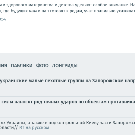
ам здорового материнства и детства уделяют особое внимание. Н
ы, где будущих мам и пап готовят к родам, учат правильно ухажива
0:54
НИЯ
ПАБЛИКИ
ФОТО
ЛОНГРИДЫ
 украинские малые пехотные группы на Запорожском нап
силы наносят ряд точных ударов по объектам противника
стях Украины, а также в подконтрольной Киеву части Запоро
области//
RT на русском