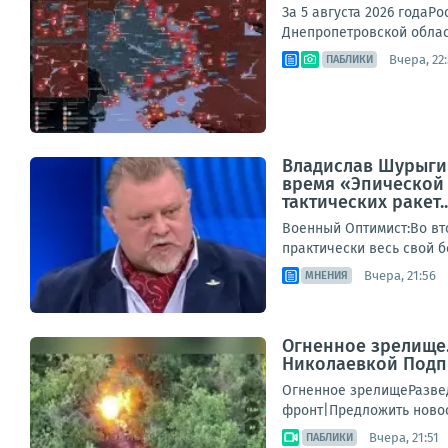
За 5 августа 2026 годаР
Днепропетровской област
Вчера, 22
ПАБЛИКИ
Владислав Шурыгин
время «Эпической 
тактических ракет..
Военный Оптимист:Во вт
практически весь свой б
Вчера, 21:56
МНЕНИЯ
Огненное зрелище
Николаевкой Подп
Огненное зрелищеРазве
фронт|Предложить ново
Вчера, 21:51
ПАБЛИКИ