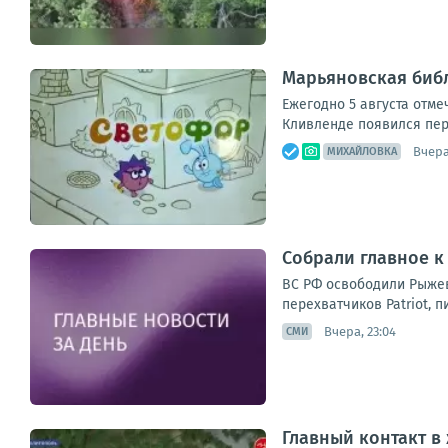
Марьяновская биб
Ежегодно 5 августа отме
Кливленде появился пер
Вчера,
МИХАЙЛОВКА
Собрали главное к
ВС РФ освободили Рыжев
перехватчиков Patriot, п
Вчера, 23:04
СМИ
Главный контакт в