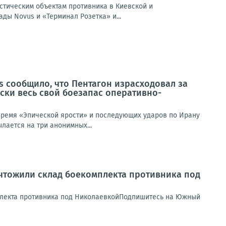
истическим объектам противника в Киевской и
ды Novus и «Терминал Розетка» и...
s сообщило, что Пентагон израсходовал за
ски весь свой боезапас оперативно-
 время «Эпической ярости» и последующих ударов по Ирану
лается на три анонимных...
чтожили склад боекомплекта противника под
плекта противника под НиколаевкойПодпишитесь на Южный