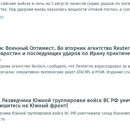
оссийские войска в ночь на 5 августа нанесли серию ударов по лог
ях. Под ударами вновь оказались мощности «Новой почты», а скла
:55
: Военный Оптимист:. Во вторник агентство Reuter
ярости» и последующих ударов по Ирану практиче
.
орник агентство Reuters сообщило, что Пентагон израсходовал за
оезапас оперативно-тактических ракет ATACMS и PrSM. Издание ссы
. Разведчики Южной группировки войск ВС РФ уни
ишитесь на Южный фронт|
дчики Южной группировки войск ВС РФ уничтожили склад боеком
сть