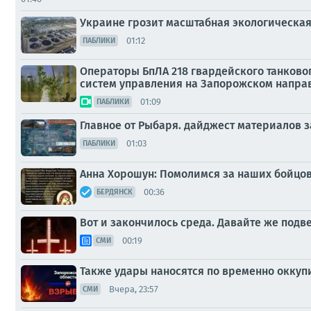
Украине грозит масштабная экологическа
01:12
ПАБЛИКИ
Операторы БпЛА 218 гвардейского танково
систем управления на Запорожском напра
01:09
ПАБЛИКИ
Главное от Рыбаря. дайджест материалов за
01:03
ПАБЛИКИ
Анна Хорошун: Помолимся за наших бойцов
00:36
БЕРДЯНСК
Вот и закончилось среда. Давайте же под
00:19
СМИ
Также удары наносятся по временно оккуп
Вчера, 23:57
СМИ