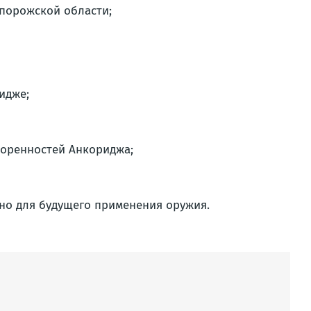
порожской области;
идже;
воренностей Анкориджа;
жно для будущего применения оружия.