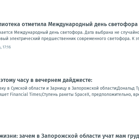
лиотека отметила Международный день светофора
чается Международный день светофора. Дата выбрана не случайно:
вый электрический предшественник современного светофора. К эт
 17:16
 этому часу в вечернем дайджесте:
ку в Сумской области и Зарницу в Запорожской области;Дональд Т
ишет Financial Times;Ступень ракеты SpaceX, предположительно, вре
 жизни: зачем в Запорожской области учат мам гр