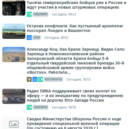
Тысячи северокорейских бойцов уже в России и
ждут участия в новых штурмовых операциях
Сегодня, 19:41
ПАБЛИКИ
Острова конфликта. Как пустынный архипелаг
поссорил Лондон и Вашингтон
Сегодня, 20:12
СМИ
Александр Коц: Как брали Зарницу. Видео Село
Зарница в Новониколаевском районе
Запорожской области брали бойцы 5-й
отдельный гвардейской танковой бригады 36-й
общевойсковой армии группировки войск
«Восток». Работали...
Сегодня, 16:13
ВОЕНКОРЫ
Радио ПИКА поддерживает своих коллег по
эфиру — и их инициативу по предупреждению
людей на дорогах Юго-Запада России
Сегодня, 18:16
ПАБЛИКИ
Сводка Министерства Обороны России о ходе
проведения специальной военной операции
(по состоянию на 6 августа 2026 г.)