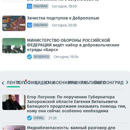
Сегодня, 18:59
ПАБЛИКИ
Зачистка подступов к Доброполью
Сегодня, 20:38
ПАБЛИКИ
МИНИСТЕРСТВО ОБОРОНЫ РОССИЙСКОЙ
ФЕДЕРАЦИИ ведёт набор в добровольческие
отряды «Барс»
Сегодня, 19:04
БЕРДЯНСК
ЛЕНТА
ТОП
ОФИЦ.
ВИДЕО
СМИ
ВОЕНКОРЫ
МНЕНИЯ
ПАБЛИКИ
ФОТО
ЛОНГРИДЫ
Егор Логунов: По поручению Губернатора
Запорожской области Евгения Витальевича
Балицкого продолжаем оказывать помощь тем,
кому она сейчас особенно необходима
21:28
ОФИЦ.
Медиабезопасность: важный разговор для