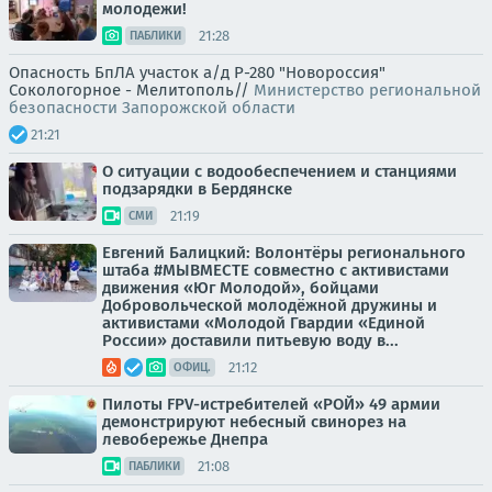
молодежи!
21:28
ПАБЛИКИ
Опасность БпЛА участок а/д Р-280 "Новороссия"
Сокологорное - Мелитополь//
Министерство региональной
безопасности Запорожской области
21:21
О ситуации с водообеспечением и станциями
подзарядки в Бердянске
21:19
СМИ
Евгений Балицкий: Волонтёры регионального
штаба #МЫВМЕСТЕ совместно с активистами
движения «Юг Молодой», бойцами
Добровольческой молодёжной дружины и
активистами «Молодой Гвардии «Единой
России» доставили питьевую воду в...
21:12
ОФИЦ.
Пилоты FPV-истребителей «РОЙ» 49 армии
демонстрируют небесный свинорез на
левобережье Днепра
21:08
ПАБЛИКИ