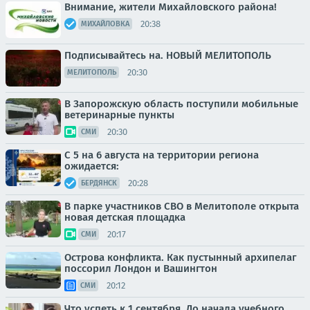
Внимание, жители Михайловского района!
20:38
МИХАЙЛОВКА
Подписывайтесь на. НОВЫЙ МЕЛИТОПОЛЬ
20:30
МЕЛИТОПОЛЬ
В Запорожскую область поступили мобильные
ветеринарные пункты
20:30
СМИ
С 5 на 6 августа на территории региона
ожидается:
20:28
БЕРДЯНСК
В парке участников СВО в Мелитополе открыта
новая детская площадка
20:17
СМИ
Острова конфликта. Как пустынный архипелаг
поссорил Лондон и Вашингтон
20:12
СМИ
Что успеть к 1 сентября. До начала учебного