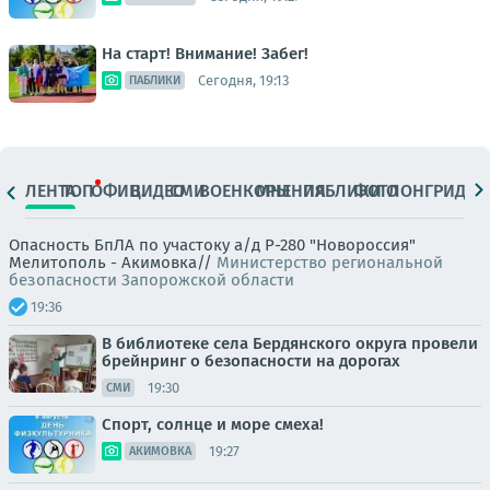
На старт! Внимание! Забег!
Сегодня, 19:13
ПАБЛИКИ
ЛЕНТА
ТОП
ОФИЦ.
ВИДЕО
СМИ
ВОЕНКОРЫ
МНЕНИЯ
ПАБЛИКИ
ФОТО
ЛОНГРИДЫ
Опасность БпЛА по участоку а/д Р-280 "Новороссия"
Мелитополь - Акимовка//
Министерство региональной
безопасности Запорожской области
19:36
В библиотеке села Бердянского округа провели
брейнринг о безопасности на дорогах
19:30
СМИ
Спорт, солнце и море смеха!
19:27
АКИМОВКА