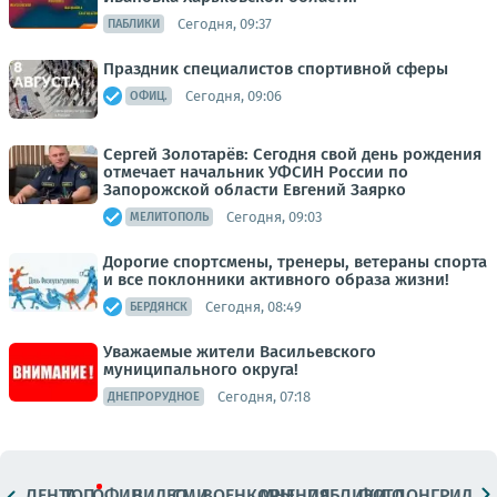
Сегодня, 09:37
ПАБЛИКИ
Праздник специалистов спортивной сферы
Сегодня, 09:06
ОФИЦ.
Сергей Золотарёв: Сегодня свой день рождения
отмечает начальник УФСИН России по
Запорожской области Евгений Заярко
Сегодня, 09:03
МЕЛИТОПОЛЬ
Дорогие спортсмены, тренеры, ветераны спорта
и все поклонники активного образа жизни!
Сегодня, 08:49
БЕРДЯНСК
Уважаемые жители Васильевского
муниципального округа!
Сегодня, 07:18
ДНЕПРОРУДНОЕ
ЛЕНТА
ТОП
ОФИЦ.
ВИДЕО
СМИ
ВОЕНКОРЫ
МНЕНИЯ
ПАБЛИКИ
ФОТО
ЛОНГРИДЫ