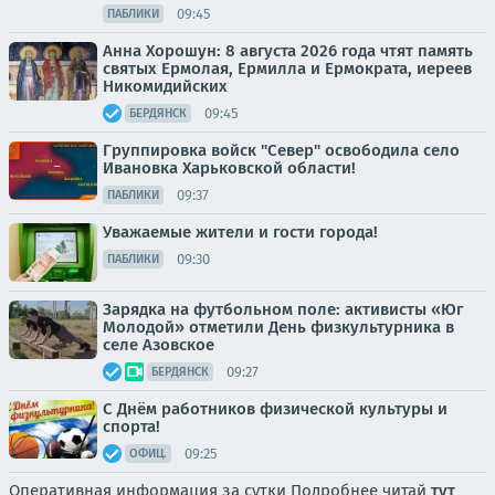
09:45
ПАБЛИКИ
Анна Хорошун: 8 августа 2026 года чтят память
святых Ермолая, Ермилла и Ермократа, иереев
Никомидийских
09:45
БЕРДЯНСК
Группировка войск "Север" освободила село
Ивановка Харьковской области!
09:37
ПАБЛИКИ
Уважаемые жители и гости города!
09:30
ПАБЛИКИ
Зарядка на футбольном поле: активисты «Юг
Молодой» отметили День физкультурника в
селе Азовское
09:27
БЕРДЯНСК
С Днём работников физической культуры и
спорта!
09:25
ОФИЦ.
Оперативная информация за сутки Подробнее читай
тут