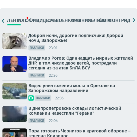
ЛЕНТА
ТОП
ОФИЦ.
ВИДЕО
СМИ
ВОЕНКОРЫ
МНЕНИЯ
ПАБЛИКИ
ФОТО
ЛОНГРИДЫ
Доброй ночи, дорогие подписчики! Доброй
ночи, Запорожье!
23:01
ПАБЛИКИ
Владимир Рогов: Одиннадцать мирных жителей
ДНР, в том числе двое детей, пострадали
сегодня из-за атак БпЛА ВСУ
22:36
ПАБЛИКИ
Видео уничтожения моста в Орехове на
Запорожском направлении
22:36
ПАБЛИКИ
В Днепропетровске склады логистической
компании навестили "Герани"
22:04
ПАБЛИКИ
Пора готовить Чернигов к круговой обороне –
генерал Кривонос