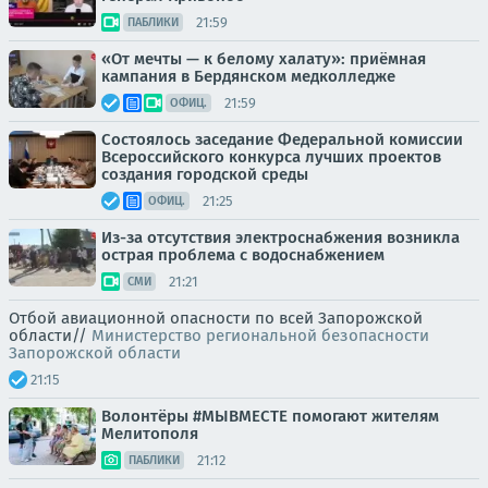
21:59
ПАБЛИКИ
«От мечты — к белому халату»: приёмная
кампания в Бердянском медколледже
21:59
ОФИЦ.
Состоялось заседание Федеральной комиссии
Всероссийского конкурса лучших проектов
создания городской среды
21:25
ОФИЦ.
Из-за отсутствия электроснабжения возникла
острая проблема с водоснабжением
21:21
СМИ
Отбой авиационной опасности по всей Запорожской
области//
Министерство региональной безопасности
Запорожской области
21:15
Волонтёры #МЫВМЕСТЕ помогают жителям
Мелитополя
21:12
ПАБЛИКИ