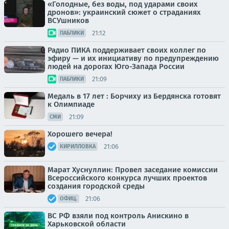
«Голодные, без воды, под ударами своих
дронов»: украинский сюжет о страданиях
ВСУшников
21:12
ПАБЛИКИ
Радио ПИКА поддерживает своих коллег по
эфиру — и их инициативу по предупреждению
людей на дорогах Юго-Запада России
21:09
ПАБЛИКИ
Медаль в 17 лет : Борчиху из Бердянска готовят
к Олимпиаде
21:09
СМИ
Хорошего вечера!
21:06
КИРИЛЛОВКА
Марат Хуснуллин: Провел заседание комиссии
Всероссийского конкурса лучших проектов
создания городской среды
21:06
ОФИЦ.
ВС РФ взяли под контроль Анискино в
Харьковской области