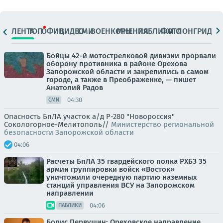
ЛЕНТА
ТОП
ОФИЦ.
ВИДЕО
СМИ
ВОЕНКОРЫ
МНЕНИЯ
ПАБЛИКИ
ФОТО
ЛОНГРИДЫ
Бойцы 42-й мотострелковой дивизии прорвали
оборону противника в районе Орехова
Запорожской области и закрепились в самом
городе, а также в Преображенке, — пишет
Анатолий Радов
04:30
СМИ
Опасность БпЛА участок а/д Р-280 "Новороссия"
Сокологорное-Мелитополь//
Министерство региональной
безопасности Запорожской области
04:06
Расчеты БпЛА 35 гвардейского полка РХБЗ 35
армии группировки войск «Восток»
уничтожили очередную партию наземных
станций управления ВСУ на Запорожском
направлении
04:06
ПАБЛИКИ
Борис Первушин: Ореховское направление