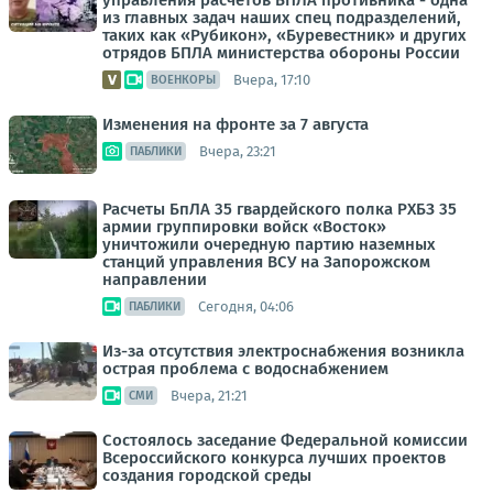
управления расчётов БПЛА противника - одна
из главных задач наших спец подразделений,
таких как «Рубикон», «Буревестник» и других
отрядов БПЛА министерства обороны России
Вчера, 17:10
ВОЕНКОРЫ
Изменения на фронте за 7 августа
Вчера, 23:21
ПАБЛИКИ
Расчеты БпЛА 35 гвардейского полка РХБЗ 35
армии группировки войск «Восток»
уничтожили очередную партию наземных
станций управления ВСУ на Запорожском
направлении
Сегодня, 04:06
ПАБЛИКИ
Из-за отсутствия электроснабжения возникла
острая проблема с водоснабжением
Вчера, 21:21
СМИ
Состоялось заседание Федеральной комиссии
Всероссийского конкурса лучших проектов
создания городской среды