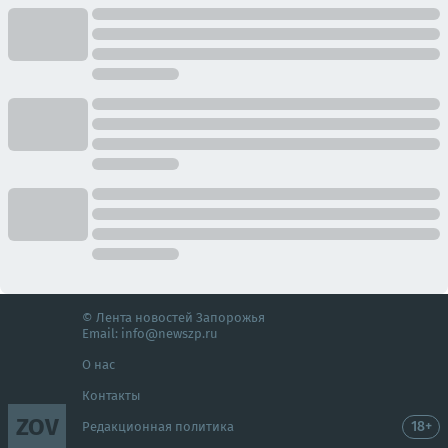
© Лента новостей Запорожья
Email:
info@newszp.ru
О нас
Контакты
ZOV
18+
Редакционная политика