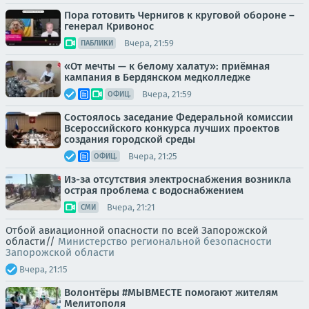
Пора готовить Чернигов к круговой обороне –
генерал Кривонос
Вчера, 21:59
ПАБЛИКИ
«От мечты — к белому халату»: приёмная
кампания в Бердянском медколледже
Вчера, 21:59
ОФИЦ.
Состоялось заседание Федеральной комиссии
Всероссийского конкурса лучших проектов
создания городской среды
Вчера, 21:25
ОФИЦ.
Из-за отсутствия электроснабжения возникла
острая проблема с водоснабжением
Вчера, 21:21
СМИ
Отбой авиационной опасности по всей Запорожской
области//
Министерство региональной безопасности
Запорожской области
Вчера, 21:15
Волонтёры #МЫВМЕСТЕ помогают жителям
Мелитополя