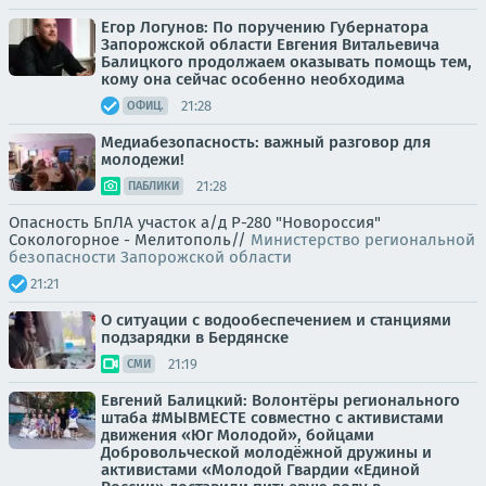
Егор Логунов: По поручению Губернатора
Запорожской области Евгения Витальевича
Балицкого продолжаем оказывать помощь тем,
кому она сейчас особенно необходима
21:28
ОФИЦ.
Медиабезопасность: важный разговор для
молодежи!
21:28
ПАБЛИКИ
Опасность БпЛА участок а/д Р-280 "Новороссия"
Сокологорное - Мелитополь//
Министерство региональной
безопасности Запорожской области
21:21
О ситуации с водообеспечением и станциями
подзарядки в Бердянске
21:19
СМИ
Евгений Балицкий: Волонтёры регионального
штаба #МЫВМЕСТЕ совместно с активистами
движения «Юг Молодой», бойцами
Добровольческой молодёжной дружины и
активистами «Молодой Гвардии «Единой