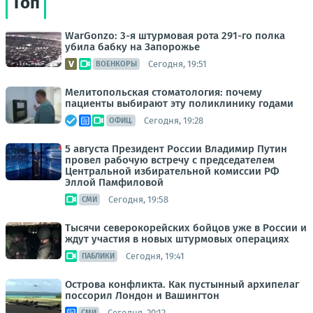
Топ
WarGonzo: 3-я штурмовая рота 291-го полка
убила бабку на Запорожье
Сегодня, 19:51
ВОЕНКОРЫ
Мелитопольская стоматология: почему
пациенты выбирают эту поликлинику годами
Сегодня, 19:28
ОФИЦ.
5 августа Президент России Владимир Путин
провел рабочую встречу с председателем
Центральной избирательной комиссии РФ
Эллой Памфиловой
Сегодня, 19:58
СМИ
Тысячи северокорейских бойцов уже в России и
ждут участия в новых штурмовых операциях
Сегодня, 19:41
ПАБЛИКИ
Острова конфликта. Как пустынный архипелаг
поссорил Лондон и Вашингтон
Сегодня, 20:12
СМИ