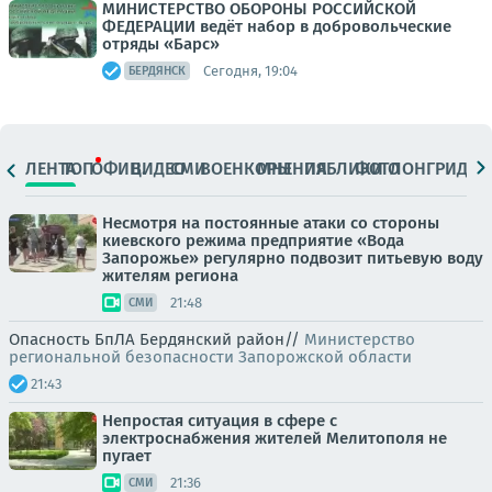
МИНИСТЕРСТВО ОБОРОНЫ РОССИЙСКОЙ
ФЕДЕРАЦИИ ведёт набор в добровольческие
отряды «Барс»
Сегодня, 19:04
БЕРДЯНСК
ЛЕНТА
ТОП
ОФИЦ.
ВИДЕО
СМИ
ВОЕНКОРЫ
МНЕНИЯ
ПАБЛИКИ
ФОТО
ЛОНГРИДЫ
Несмотря на постоянные атаки со стороны
киевского режима предприятие «Вода
Запорожье» регулярно подвозит питьевую воду
жителям региона
21:48
СМИ
Опасность БпЛА Бердянский район//
Министерство
региональной безопасности Запорожской области
21:43
Непростая ситуация в сфере с
электроснабжения жителей Мелитополя не
пугает
21:36
СМИ