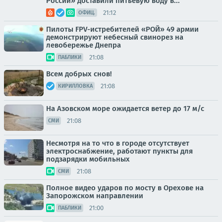
России» доставили питьевую воду в...
21:12
ОФИЦ.
Пилоты FPV-истребителей «РОЙ» 49 армии
демонстрируют небесный свинорез на
левобережье Днепра
21:08
ПАБЛИКИ
Всем добрых снов!
21:08
КИРИЛЛОВКА
На Азовском море ожидается ветер до 17 м/с
21:08
СМИ
Несмотря на то что в городе отсутствует
электроснабжение, работают пункты для
подзарядки мобильных
21:08
СМИ
Полное видео ударов по мосту в Орехове на
Запорожском направлении
21:00
ПАБЛИКИ