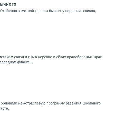
бычного
 Особенно заметной тревога бывает у первоклассников,
стемам связи и РЭБ в Херсоне и сёлах правобережья. Враг
западном фланге...
а обновили межотраслевую программу развития школьного
рте...