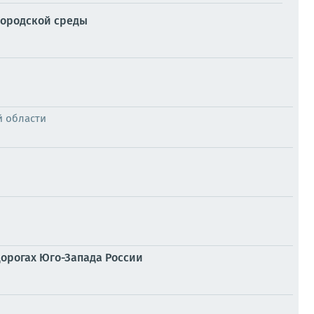
городской среды
й области
дорогах Юго-Запада России