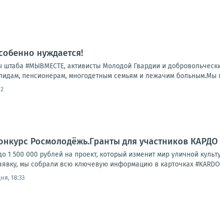
особенно нуждается!
 штаба #МЫВМЕСТЕ, активисты Молодой Гвардии и добровольчески
лидам, пенсионерам, многодетным семьям и лежачим больным.Мы по
52
онкурс Росмолодёжь.Гранты для участников КАРДО
до 1 500 000 рублей на проект, который изменит мир уличной культ
явку, мы собрали всю ключевую информацию в карточках #KARDOinfo
ня, 18:33