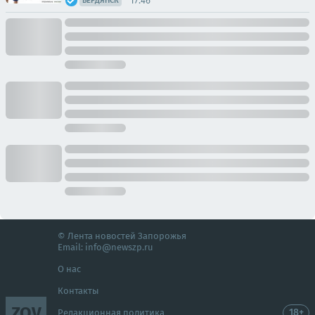
17:46
БЕРДЯНСК
© Лента новостей Запорожья
Email:
info@newszp.ru
О нас
Контакты
ZOV
18+
Редакционная политика