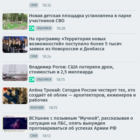
18:32
СМИ
Новая детская площадка установлена в парке
участников СВО
18:28
ПАБЛИКИ
На программу «Территория новых
возможностей» поступило более 5 тысяч
заявок из Новороссии и Донбасса
18:24
СМИ
Владимир Рогов: США потеряли дрон,
стоимостью в 2,5 миллиарда
18:15
ПАБЛИКИ
Алёна Трокай: Сегодня Россия чествует тех, кто
создаёт её облик — архитекторов, инженеров и
рабочих
18:15
МНЕНИЯ
ВСУшник с позывным "Мучной", рассказывая о
ситуации на ЛБС, опять вынужден
проговариваться об успехах Армии РФ
18:12
СМИ