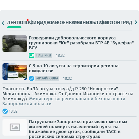
ЛЕНТА
ТОП
ОФИЦ.
ВИДЕО
СМИ
ВОЕНКОРЫ
МНЕНИЯ
ПАБЛИКИ
ФОТО
ЛОНГРИДЫ
Разведчики добровольческого корпуса
группировки "Юг" разобрали БТР 4Е "Буцефал"
ВСУ
18:32
ПАБЛИКИ
С 9 на 10 августа на территории региона
ожидается:
18:32
МИХАЙЛОВКА
Опасность БпЛА по участоку а/д Р-280 "Новороссия"
Мелитополь - Акимовка. От Данило-Ивановки по трассе на
Акимовку//
Министерство региональной безопасности
Запорожской области
18:32
Патрульные Запорожья призывают местных
жителей покинуть населенный пункт на
ближайшие двое суток, сообщили ТАСС в
российских силовых структурах