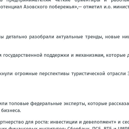
отенциал Азовского побережья»,— отметил и.о. минис
ры детально разобрали актуальные тренды, новые ни
м государственной поддержки и механизмам, которые 
ркнули огромные перспективы туристической отрасли З
пили топовые федеральные эксперты, которые рассказа
 бизнеса.
тнерство для роста: инвестиции и девелопмент» и се
ших финансовых институтов: Сбербанк, ПСБ, ВТБ и ЦМР