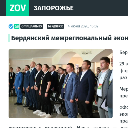
ZOV
ЗАПОРОЖЬЕ
4 июня 2026, 15:02
ОФИЦИАЛЬНО
БЕРДЯНСК
Бердянский межрегиональный экон
Бер
29 
фор
раз
Мер
пре
«Фо
эко
пра
долгосрочных инвестиций. Наша задача — да