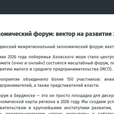
омический форум: вектор на развитие
дянский межрегиональный экономический форум: вект
мая 2026 года побережье Азовского моря стало центр
мате (очно и онлайн) состоялся масштабный форум, 
витию малого и среднего предпринимательства (МСП).
оприятие объединило более 150 участников: инве
дпринимателей, а также представителей власти.
рум в Бердянске — это не просто площадка для диск
номической карты региона в 2026 году. Мы создаем ус
вительством и крупнейшими институтами развития, 
ть предпринимателям четкие ориентиры и работа