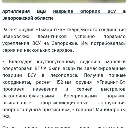
Артиллерия ВДВ
накрыла опорник ВСУ
в
Запорожской области
Расчет орудия «Гиацинт-Б» гвардейского соединения
ивановских десантников успешно поразило
укрепления ВСУ на Запорожье. Им потребовалась
серия из нескольких снарядов.
- Благодаря круглосуточному ведению разведки
операторами БПЛА были вскрыты замаскированные
позиции ВСУ в лесополосе. Получив точные
координаты, расчет 152-мм орудия «Гиацинт-Б»
произвел наведение и серией выстрелов
осколочно-фугасными боеприпасами поразил
выявленные фортификационные сооружения
опорного пункта противника, - говорит Минобороны
РФ.
Сразу после поражения цели десантники-