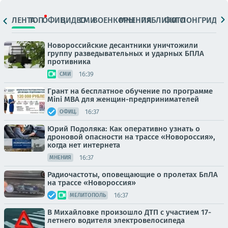
ЛЕНТА
ТОП
ОФИЦ.
ВИДЕО
СМИ
ВОЕНКОРЫ
МНЕНИЯ
ПАБЛИКИ
ФОТО
ЛОНГРИДЫ
Новороссийские десантники уничтожили
группу разведывательных и ударных БПЛА
противника
16:39
СМИ
Грант на бесплатное обучение по программе
Mini MBA для женщин-предпринимателей
16:37
ОФИЦ.
Юрий Подоляка: Как оперативно узнать о
дроновой опасности на трассе «Новороссия»,
когда нет интернета
16:37
МНЕНИЯ
Радиочастоты, оповещающие о пролетах БпЛА
на трассе «Новороссия»
16:37
МЕЛИТОПОЛЬ
В Михайловке произошло ДТП с участием 17-
летнего водителя электровелосипеда