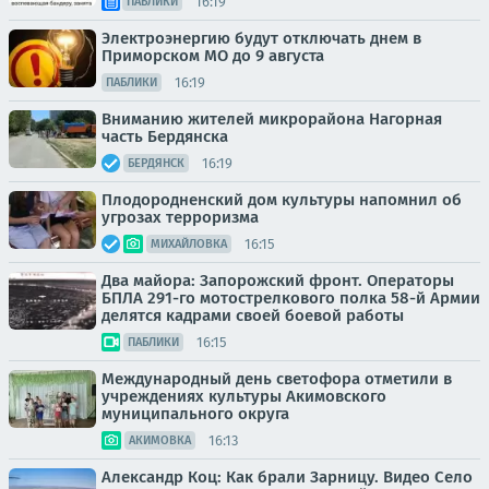
16:19
ПАБЛИКИ
Электроэнергию будут отключать днем в
Приморском МО до 9 августа
16:19
ПАБЛИКИ
Вниманию жителей микрорайона Нагорная
часть Бердянска
16:19
БЕРДЯНСК
Плодородненский дом культуры напомнил об
угрозах терроризма
16:15
МИХАЙЛОВКА
Два майора: Запорожский фронт. Операторы
БПЛА 291-го мотострелкового полка 58-й Армии
делятся кадрами своей боевой работы
16:15
ПАБЛИКИ
Международный день светофора отметили в
учреждениях культуры Акимовского
муниципального округа
16:13
АКИМОВКА
Александр Коц: Как брали Зарницу. Видео Село