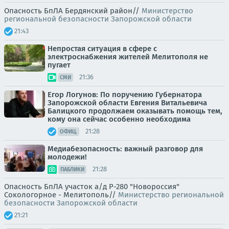
Опасность БпЛА Бердянский район//
Министерство
региональной безопасности Запорожской области
21:43
Непростая ситуация в сфере с
электроснабжения жителей Мелитополя не
пугает
21:36
СМИ
Егор Логунов: По поручению Губернатора
Запорожской области Евгения Витальевича
Балицкого продолжаем оказывать помощь тем,
кому она сейчас особенно необходима
21:28
ОФИЦ.
Медиабезопасность: важный разговор для
молодежи!
21:28
ПАБЛИКИ
Опасность БпЛА участок а/д Р-280 "Новороссия"
Сокологорное - Мелитополь//
Министерство региональной
безопасности Запорожской области
21:21