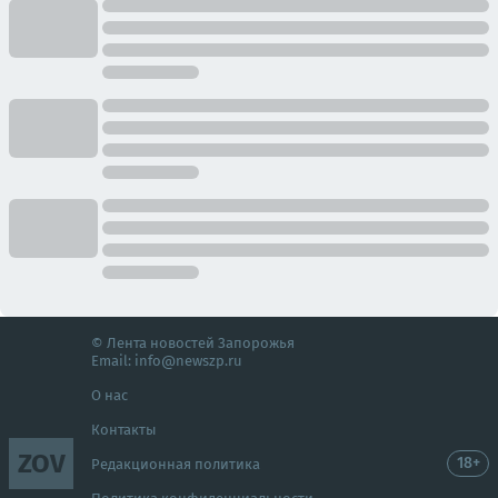
© Лента новостей Запорожья
Email:
info@newszp.ru
О нас
Контакты
ZOV
18+
Редакционная политика