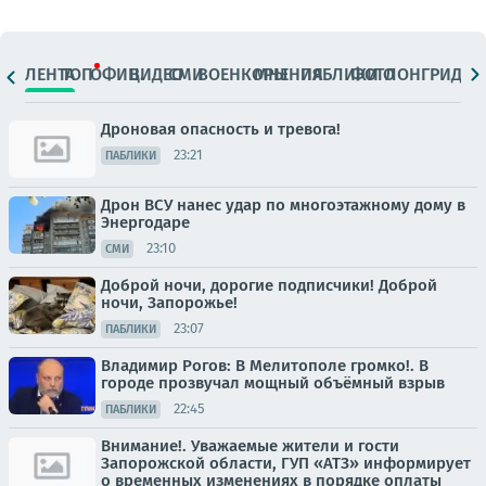
ЛЕНТА
ТОП
ОФИЦ.
ВИДЕО
СМИ
ВОЕНКОРЫ
МНЕНИЯ
ПАБЛИКИ
ФОТО
ЛОНГРИДЫ
Дроновая опасность и тревога!
23:21
ПАБЛИКИ
Дрон ВСУ нанес удар по многоэтажному дому в
Энергодаре
23:10
СМИ
Доброй ночи, дорогие подписчики! Доброй
ночи, Запорожье!
23:07
ПАБЛИКИ
Владимир Рогов: В Мелитополе громко!. В
городе прозвучал мощный объёмный взрыв
22:45
ПАБЛИКИ
Внимание!. Уважаемые жители и гости
Запорожской области, ГУП «АТЗ» информирует
о временных изменениях в порядке оплаты