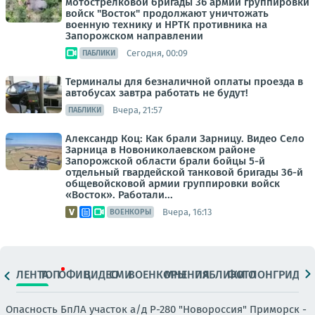
мотострелковой бригады 36 армии группировки
войск "Восток" продолжают уничтожать
военную технику и НРТК противника на
Запорожском направлении
Сегодня, 00:09
ПАБЛИКИ
Терминалы для безналичной оплаты проезда в
автобусах завтра работать не будут!
Вчера, 21:57
ПАБЛИКИ
Александр Коц: Как брали Зарницу. Видео Село
Зарница в Новониколаевском районе
Запорожской области брали бойцы 5-й
отдельный гвардейской танковой бригады 36-й
общевойсковой армии группировки войск
«Восток». Работали...
Вчера, 16:13
ВОЕНКОРЫ
ЛЕНТА
ТОП
ОФИЦ.
ВИДЕО
СМИ
ВОЕНКОРЫ
МНЕНИЯ
ПАБЛИКИ
ФОТО
ЛОНГРИДЫ
Опасность БпЛА участок а/д Р-280 "Новороссия" Приморск -