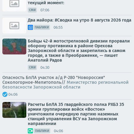
текущий момент:
07:06
СМИ
Два майора: #Сводка на утро 8 августа 2026 года
06:55
ПАБЛИКИ
Бойцы 42-й мотострелковой дивизии прорвали
оборону противника в районе Орехова
Запорожской области и закрепились в самом
городе, а также в Преображенке, — пишет
Анатолий Радов
04:30
СМИ
Опасность БпЛА участок а/д Р-280 "Новороссия"
Сокологорное-Мелитополь//
Министерство региональной
безопасности Запорожской области
04:06
Расчеты БпЛА 35 гвардейского полка РХБЗ 35
армии группировки войск «Восток»
уничтожили очередную партию наземных
станций управления ВСУ на Запорожском
направлении
04:06
ПАБЛИКИ