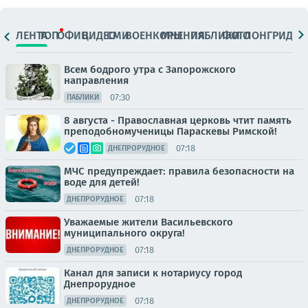
ЛЕНТА
ТОП
ОФИЦ.
ВИДЕО
СМИ
ВОЕНКОРЫ
МНЕНИЯ
ПАБЛИКИ
ФОТО
ЛОНГРИДЫ
Всем бодрого утра с Запорожского
направления
07:30
ПАБЛИКИ
8 августа - Православная церковь чтит память
преподобномученицы Параскевы Римской!
07:18
ДНЕПРОРУДНОЕ
МЧС предупреждает: правила безопасности на
воде для детей!
07:18
ДНЕПРОРУДНОЕ
Уважаемые жители Васильевского
муниципального округа!
07:18
ДНЕПРОРУДНОЕ
Канал для записи к нотариусу город
Днепрорудное
07:18
ДНЕПРОРУДНОЕ