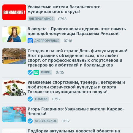
Уважаемые жители Васильевского
муниципального округа!
07:18
ДНЕПРОРУДНОЕ
8 августа - Православная церковь чтит память
преподобномученицы Параскевы Римской!
07:18
ДНЕПРОРУДНОЕ
Сегодня в нашей стране День физкультурника!
Этот праздник объединяет всех, кто любит
спорт: от профессиональных спортсменов и
тренеров до любителей и болельщиков
07:15
ОФИЦ.
Уважаемые спортсмены, тренеры, ветераны и
любители физической культуры и спорта
Токмакского муниципального округа!
07:12
ТОКМАК
Игорь Гагаринов: Уважаемые жители Кирово-
Чепецка!
07:12
ВЕСЁЛОВСКОЕ
Подборка актуальных новостей области на