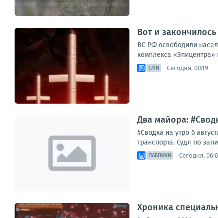
Вот и закончилось
ВС РФ освободили насел
комплекса «Эпицентра» и
Сегодня, 00:19
СМИ
Два майора: #Сводк
#Сводка на утро 6 авгу
транспорта. Судя по зап
Сегодня, 06:0
ПАБЛИКИ
Хроника специаль