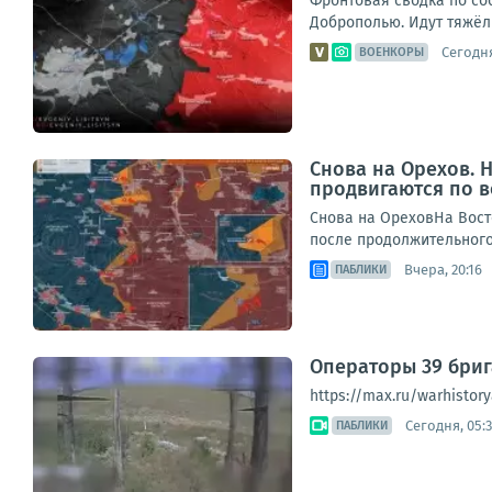
Фронтовая сводка по со
Доброполью. Идут тяжёлы
Сегодня
ВОЕНКОРЫ
Снова на Орехов.
продвигаются по 
Снова на ОреховНа Вост
после продолжительного 
Вчера, 20:16
ПАБЛИКИ
Операторы 39 бри
https://max.ru/warhistory
Сегодня, 05:
ПАБЛИКИ