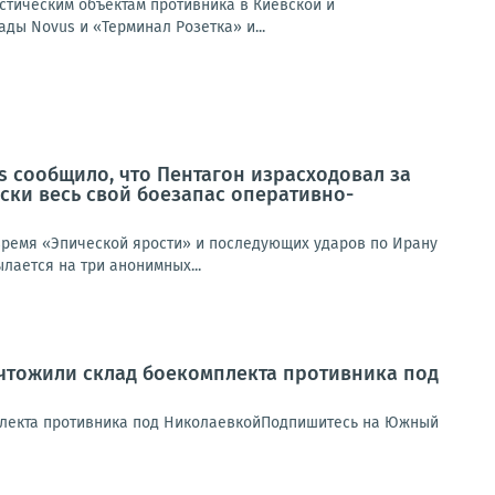
истическим объектам противника в Киевской и
ды Novus и «Терминал Розетка» и...
s сообщило, что Пентагон израсходовал за
ски весь свой боезапас оперативно-
 время «Эпической ярости» и последующих ударов по Ирану
лается на три анонимных...
чтожили склад боекомплекта противника под
плекта противника под НиколаевкойПодпишитесь на Южный