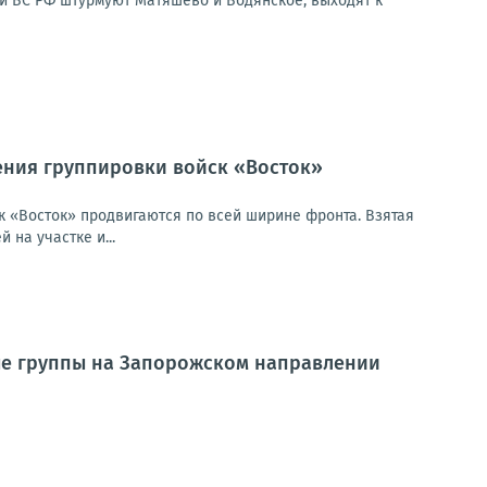
ии ВС РФ штурмуют Матяшево и Водянское, выходят к
ения группировки войск «Восток»
 «Восток» продвигаются по всей ширине фронта. Взятая
на участке и...
ые группы на Запорожском направлении