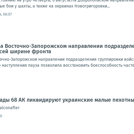
стоянию на утро четверга, 6 августа:На Добропольском направлен
е бои у шахты, а также на окраинах Новогригоровки...
, 06:07
 На Восточно-Запорожском направлении подраздел
всей ширине фронта
очно-Запорожском направлении подразделения группировки войск
наступления пауза позволила восстановить боеспособность частей 
гады 68 АК ликвидируют украинские малые пехотн
alconafter
30