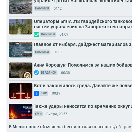
Украине грозит масштабная экологическа
01:12
ПАБЛИКИ
Операторы БпЛА 218 гвардейского танково
систем управления на Запорожском напра
01:09
ПАБЛИКИ
Главное от Рыбаря. дайджест материалов за
01:03
ПАБЛИКИ
Анна Хорошун: Помолимся за наших бойцов
00:36
БЕРДЯНСК
Вот и закончилось среда. Давайте же под
00:19
СМИ
Также удары наносятся по временно оккуп
Вчера, 23:57
СМИ
В Мелитополе объявлена беспилотная опасность//
Украи