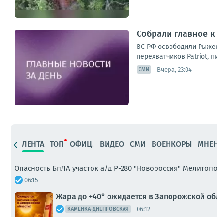
Собрали главное к
ВС РФ освободили Рыжев
перехватчиков Patriot, п
Вчера, 23:04
СМИ
ЛЕНТА
ТОП
ОФИЦ.
ВИДЕО
СМИ
ВОЕНКОРЫ
МНЕ
Опасность БпЛА участок а/д Р-280 "Новороссия" Мелитоп
06:15
Жара до +40° ожидается в Запорожской об
06:12
КАМЕНКА-ДНЕПРОВСКАЯ