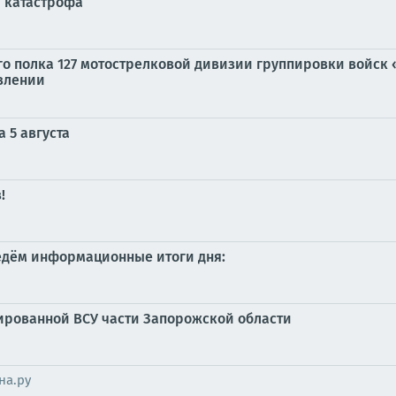
я катастрофа
го полка 127 мотострелковой дивизии группировки войск
влении
 5 августа
!
ведём информационные итоги дня:
ированной ВСУ части Запорожской области
на.ру