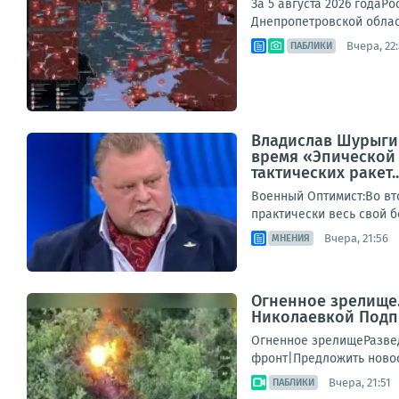
За 5 августа 2026 годаР
Днепропетровской област
Вчера, 22
ПАБЛИКИ
Владислав Шурыгин
время «Эпической 
тактических ракет..
Военный Оптимист:Во вт
практически весь свой б
Вчера, 21:56
МНЕНИЯ
Огненное зрелище
Николаевкой Подп
Огненное зрелищеРазве
фронт|Предложить ново
Вчера, 21:51
ПАБЛИКИ