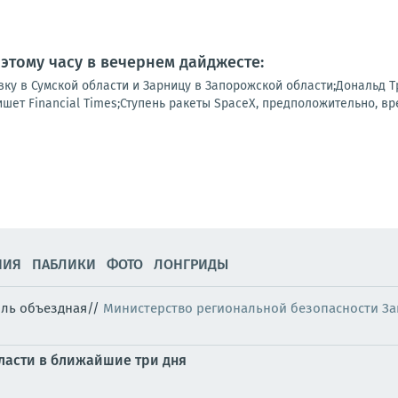
 этому часу в вечернем дайджесте:
ку в Сумской области и Зарницу в Запорожской области;Дональд Т
ишет Financial Times;Ступень ракеты SpaceX, предположительно, вре
НИЯ
ПАБЛИКИ
ФОТО
ЛОНГРИДЫ
оль объездная//
Министерство региональной безопасности З
ласти в ближайшие три дня