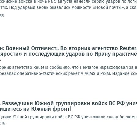
оссийские войска в ночь на 5 августа нанесли серию ударов по лог
ях. Под ударами вновь оказались мощности «Новой почты», а скла
:55
: Военный Оптимист:. Во вторник агентство Reuter
ярости» и последующих ударов по Ирану практиче
.
орник агентство Reuters сообщило, что Пентагон израсходовал за
оезапас оперативно-тактических ракет ATACMS и PrSM. Издание ссы
. Разведчики Южной группировки войск ВС РФ уни
ишитесь на Южный фронт|
дчики Южной группировки войск ВС РФ уничтожили склад боеком
сть