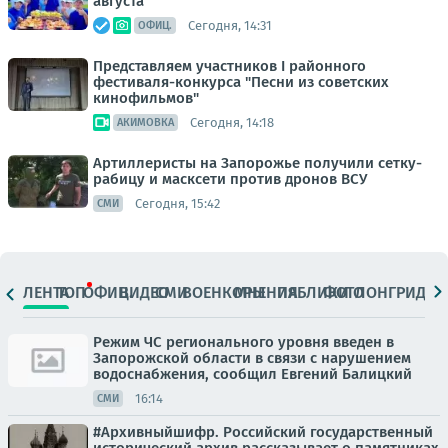
августа
Сегодня, 14:31
ОФИЦ.
Представляем участников I районного
фестиваля-конкурса "Песни из советских
кинофильмов"
Сегодня, 14:18
АКИМОВКА
Артиллеристы на Запорожье получили сетку-
рабицу и масксети против дронов ВСУ
Сегодня, 15:42
СМИ
ЛЕНТА
ТОП
ОФИЦ.
ВИДЕО
СМИ
ВОЕНКОРЫ
МНЕНИЯ
ПАБЛИКИ
ФОТО
ЛОНГРИДЫ
Режим ЧС регионального уровня введен в
Запорожской области в связи с нарушением
водоснабжения, сообщил Евгений Балицкий
16:14
СМИ
#Архивныйшифр. Российский государственный