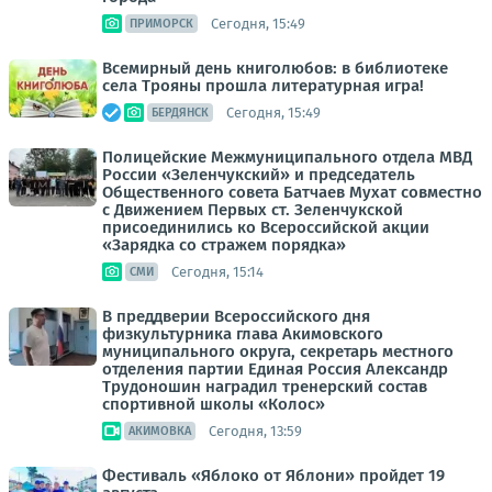
Сегодня, 15:49
ПРИМОРСК
Всемирный день книголюбов: в библиотеке
села Трояны прошла литературная игра!
Сегодня, 15:49
БЕРДЯНСК
Полицейские Межмуниципального отдела МВД
России «Зеленчукский» и председатель
Общественного совета Батчаев Мухат совместно
с Движением Первых ст. Зеленчукской
присоединились ко Всероссийской акции
«Зарядка со стражем порядка»
Сегодня, 15:14
СМИ
В преддверии Всероссийского дня
физкультурника глава Акимовского
муниципального округа, секретарь местного
отделения партии Единая Россия Александр
Трудоношин наградил тренерский состав
спортивной школы «Колос»
Сегодня, 13:59
АКИМОВКА
Фестиваль «Яблоко от Яблони» пройдет 19