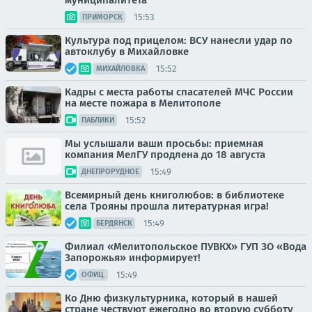
муниципалитета
15:53
ПРИМОРСК
Культура под прицелом: ВСУ нанесли удар по
автоклубу в Михайловке
15:52
МИХАЙЛОВКА
Кадры с места работы спасателей МЧС России
на месте пожара в Мелитополе
15:52
ПАБЛИКИ
Мы услышали ваши просьбы: приемная
компания МелГУ продлена до 18 августа
15:49
ДНЕПРОРУДНОЕ
Всемирный день книголюбов: в библиотеке
села Трояны прошла литературная игра!
15:49
БЕРДЯНСК
Филиал «Мелитопольское ПУВКХ» ГУП ЗО «Вода
Запорожья» информирует!
15:49
ОФИЦ.
Ко Дню физкультурника, который в нашей
стране чествуют ежегодно во вторую субботу