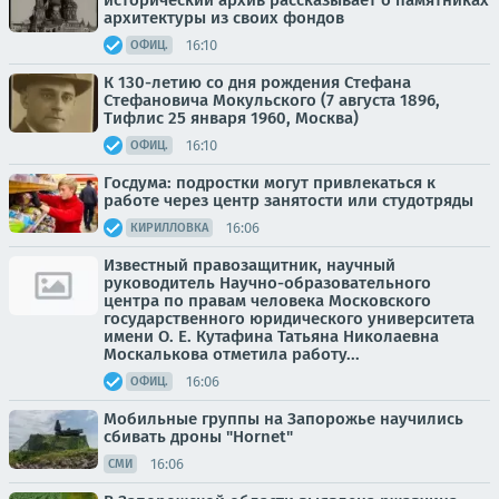
исторический архив рассказывает о памятниках
архитектуры из своих фондов
16:10
ОФИЦ.
К 130-летию со дня рождения Стефана
Стефановича Мокульского (7 августа 1896,
Тифлис 25 января 1960, Москва)
16:10
ОФИЦ.
Госдума: подростки могут привлекаться к
работе через центр занятости или студотряды
16:06
КИРИЛЛОВКА
Известный правозащитник, научный
руководитель Научно-образовательного
центра по правам человека Московского
государственного юридического университета
имени О. Е. Кутафина Татьяна Николаевна
Москалькова отметила работу...
16:06
ОФИЦ.
Мобильные группы на Запорожье научились
сбивать дроны "Hornet"
16:06
СМИ