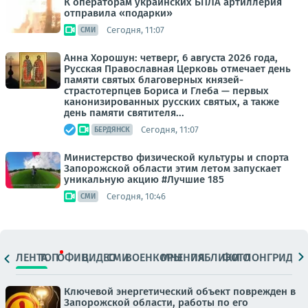
К операторам украинских БПЛА артиллерия
отправила «подарки»
Сегодня, 11:07
СМИ
Анна Хорошун: четверг, 6 августа 2026 года,
Русская Православная Церковь отмечает день
памяти святых благоверных князей-
страстотерпцев Бориса и Глеба — первых
канонизированных русских святых, а также
день памяти святителя...
Сегодня, 11:07
БЕРДЯНСК
Министерство физической культуры и спорта
Запорожской области этим летом запускает
уникальную акцию #Лучшие 185
Сегодня, 10:46
СМИ
ЛЕНТА
ТОП
ОФИЦ.
ВИДЕО
СМИ
ВОЕНКОРЫ
МНЕНИЯ
ПАБЛИКИ
ФОТО
ЛОНГРИДЫ
Ключевой энергетический объект поврежден в
Запорожской области, работы по его