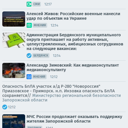
12:17
СМИ
Алексей Живов: Российские военные нанесли
удар по объектам на Украине
12:14
МНЕНИЯ
Администрация Бердянского муниципального
округа приглашает на работу активных,
целеустремленных, амбициозных сотрудников
на следующие вакансии:
12:14
БЕРДЯНСК
Александр Зимовский: Как медиаконсультант
медиаконсультанту
12:12
МНЕНИЯ
Опасность БпЛА участок а/д Р-280 "Новороссия"
Приазовское - Приморск. н.п. Инзовка опасность БпЛА
сохраняется//
Министерство региональной безопасности
Запорожской области
12:12
МЧС России продолжает оказывать поддержку
жителям Запорожской области