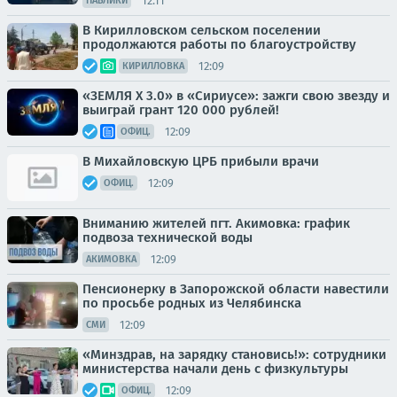
12:11
ПАБЛИКИ
В Кирилловском сельском поселении
продолжаются работы по благоустройству
12:09
КИРИЛЛОВКА
«ЗЕМЛЯ Х 3.0» в «Сириусе»: зажги свою звезду и
выиграй грант 120 000 рублей!
12:09
ОФИЦ.
В Михайловскую ЦРБ прибыли врачи
12:09
ОФИЦ.
Вниманию жителей пгт. Акимовка: график
подвоза технической воды
12:09
АКИМОВКА
Пенсионерку в Запорожской области навестили
по просьбе родных из Челябинска
12:09
СМИ
«Минздрав, на зарядку становись!»: сотрудники
министерства начали день с физкультуры
12:09
ОФИЦ.