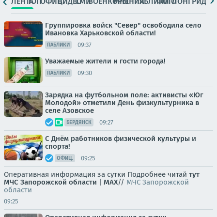
ЛЕНТА
ТОП
ОФИЦ.
ВИДЕО
СМИ
ВОЕНКОРЫ
МНЕНИЯ
ПАБЛИКИ
ФОТО
ЛОНГРИДЫ
Группировка войск "Север" освободила село
Ивановка Харьковской области!
09:37
ПАБЛИКИ
Уважаемые жители и гости города!
09:30
ПАБЛИКИ
Зарядка на футбольном поле: активисты «Юг
Молодой» отметили День физкультурника в
селе Азовское
09:27
БЕРДЯНСК
С Днём работников физической культуры и
спорта!
09:25
ОФИЦ.
Оперативная информация за сутки Подробнее читай
тут
МЧС Запорожской области
|
MAX
//
МЧС Запорожской
области
09:25