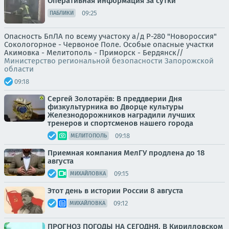
Оперативная информация за сутки
09:25
ПАБЛИКИ
Опасность БпЛА по всему участоку а/д Р-280 "Новороссия"
Сокологорное - Червоное Поле. Особые опасные участки
Акимовка - Мелитополь - Приморск - Бердянск//
Министерство региональной безопасности Запорожской
области
09:18
Сергей Золотарёв: В преддверии Дня
физкультурника во Дворце культуры
Железнодорожников наградили лучших
тренеров и спортсменов нашего города
09:18
МЕЛИТОПОЛЬ
Приемная компания МелГУ продлена до 18
августа
09:15
МИХАЙЛОВКА
Этот день в истории России 8 августа
09:12
МИХАЙЛОВКА
ПРОГНОЗ ПОГОДЫ НА СЕГОДНЯ. В Кирилловском