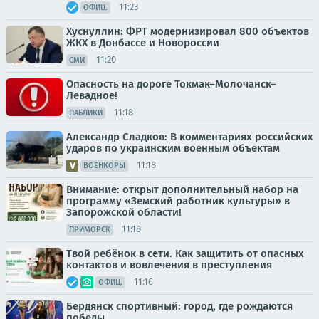
11:23
ОФИЦ.
Хуснуллин: ФРТ модернизировал 800 объектов
ЖКХ в Донбассе и Новороссии
11:20
СМИ
Опасность на дороге Токмак–Молочанск–
Левадное!
11:18
ПАБЛИКИ
Александр Сладков: В комментариях российских
ударов по украинским военным объектам
11:18
ВОЕНКОРЫ
Внимание: открыт дополнительный набор на
программу «Земский работник культуры» в
Запорожской области!
11:18
ПРИМОРСК
Твой ребёнок в сети. Как защитить от опасных
контактов и вовлечения в преступления
11:16
ОФИЦ.
Бердянск спортивный: город, где рождаются
победы