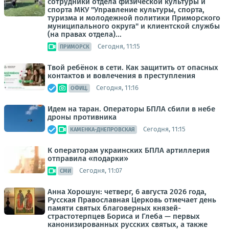
сотрудники отдела физической культуры и
спорта МКУ "Управление культуры, спорта,
туризма и молодежной политики Приморского
муниципального округа" и клиентской службы
(на правах отдела)...
Сегодня, 11:15
ПРИМОРСК
Твой ребёнок в сети. Как защитить от опасных
контактов и вовлечения в преступления
Сегодня, 11:16
ОФИЦ.
Идем на таран. Операторы БПЛА сбили в небе
дроны противника
Сегодня, 11:15
КАМЕНКА-ДНЕПРОВСКАЯ
К операторам украинских БПЛА артиллерия
отправила «подарки»
Сегодня, 11:07
СМИ
Анна Хорошун: четверг, 6 августа 2026 года,
Русская Православная Церковь отмечает день
памяти святых благоверных князей-
страстотерпцев Бориса и Глеба — первых
канонизированных русских святых, а также