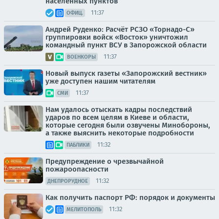
населенных пунктов
11:37
ОФИЦ.
Андрей Руденко: Расчёт РСЗО «Торнадо-С»
группировки войск «Восток» уничтожил
командный пункт ВСУ в Запорожской области
11:37
ВОЕНКОРЫ
Новый выпуск газеты «Запорожский вестник»
уже доступен нашим читателям
11:37
СМИ
Нам удалось отыскать кадры последствий
ударов по всем целям в Киеве и области,
которые сегодня были озвучены Минобороны,
а также выяснить некоторые подробности
11:32
ПАБЛИКИ
Предупреждение о чрезвычайной
пожароопасности
11:32
ДНЕПРОРУДНОЕ
Как получить паспорт РФ: порядок и документы
11:32
МЕЛИТОПОЛЬ