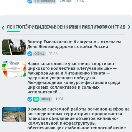
Сегодня, 11:07
КИРИЛЛОВКА
ЛЕНТА
ТОП
ОФИЦ.
ВИДЕО
СМИ
ВОЕНКОРЫ
МНЕНИЯ
ПАБЛИКИ
ФОТО
ЛОНГРИДЫ
Виктор Емельяненко: 6 августа мы отмечаем
День Железнодорожных войск России
11:44
ОФИЦ.
Наши талантливые участницы спортивно-
циркового коллектива «Летучая мышь» —
Макарова Анна и Литвиненко Рената —
одержали уверенную победу на
Международном конкурсе-фестивале среди
цирковых коллективов и сольных
исполнителей...
11:37
ОФИЦ.
В рамках системной работы регионов-шефов на
воссоединенных территориях продолжается
плановое обновление объектов жилищно-
коммунальной инфраструктуры,
обеспечивающих стабильное теплоснабжение