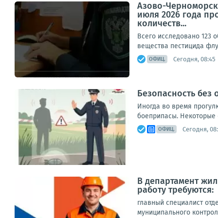
Азово-Черноморски
июля 2026 года пр
количеств...
Всего исследовано 123 
вещества пестицида флу
Сегодня, 08:45
ОФИЦ.
Безопасность без 
Иногда во время прогул
боеприпасы. Некоторые о
Сегодня, 08
ОФИЦ.
В департамент жи
работу требуются:
главный специалист отде
муниципального контроля