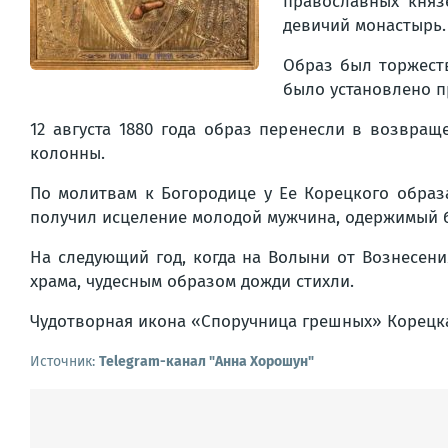
православных княз
девичий монастырь.
Образ был торжеств
было установлено п
12 августа 1880 года образ перенесли в возвра
колонны.
По молитвам к Богородице у Ее Корецкого образа
получил исцеление молодой мужчина, одержимый 
На следующий год, когда на Волыни от Вознесени
храма, чудесным образом дожди стихли.
Чудотворная икона «Споручница грешных» Корецка
Источник:
Telegram-канал "Анна Хорошун"