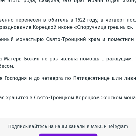
ей этого рода, Самуила, его брат Иоанн отдал ико
енно перенесен в обитель в 1622 году, в четверг по
разднование Корецкой иконе «Споручница грешных».
щенный монастырю Свято-Троицкий храм и поместили
 Матерь Божия не раз являла помощь страждущим. Та
бесом.
я Господня и до четверга по Пятидесятнице шли лив
я хранится в Свято-Троицком Корецком женском мона
Подписывайтесь на наши каналы в МАКС и Telegram