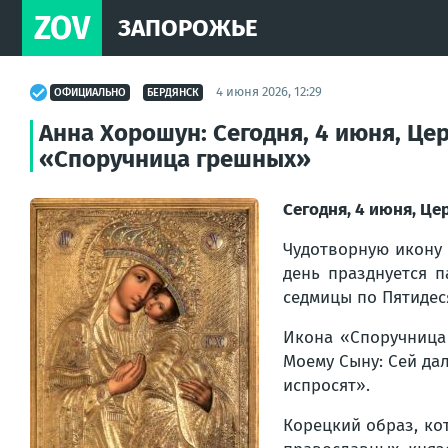
ZOV
ЗАПОРОЖЬЕ
4 июня 2026, 12:29
ОФИЦИАЛЬНО
БЕРДЯНСК
Анна Хорошун: Сегодня, 4 июня, Це
«Споручница грешных»
Сегодня, 4 июня, Ц
Чудотворную икону 
день празднуется п
седмицы по Пятидес
Икона «Споручница
Моему Сыну: Сей дал
испросят».
Корецкий образ, ко