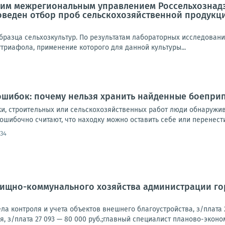
м межрегиональным управлением Россельхознадзо
оведен отбор проб сельскохозяйственной продукц
образца сельхозкультур. По результатам лабораторных исследован
триафола, применение которого для данной культуры...
ошибок: почему нельзя хранить найденные боепри
ки, строительных или сельскохозяйственных работ люди обнаружив
шибочно считают, что находку можно оставить себе или перенести 
:34
лищно-коммунального хозяйства администрации го
ла контроля и учета объектов внешнего благоустройства, з/плата 2
, з/плата 27 093 — 80 000 руб.;главный специалист планово-экономи