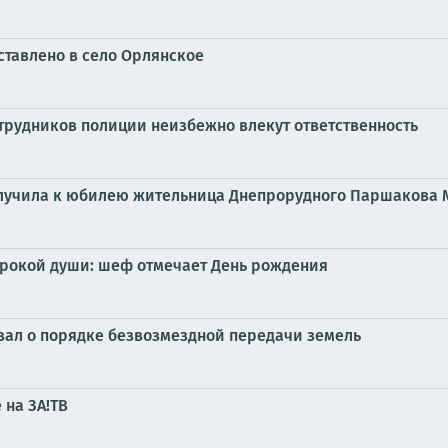
ставлено в село Орлянское
рудников полиции неизбежно влекут ответственность
олучила к юбилею жительница Днепрорудного Паршакова
ирокой души: шеф отмечает День рождения
зал о порядке безвозмездной передачи земель
на ЗА!ТВ