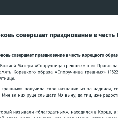
рковь совершает празднование в честь
ерковь совершает празднование в честь Корецкого обр
Божией Матери «Споручница грешных» чтит Православн
амять Корецкого образа «Споручница грешных» (1622 
ятнице.
 грешных» получила свое название из-за надписи, с
 Мне за них руце слышати Мя выну; да тии, иже радос
торый называли «благодатным», находился в Корце, в 