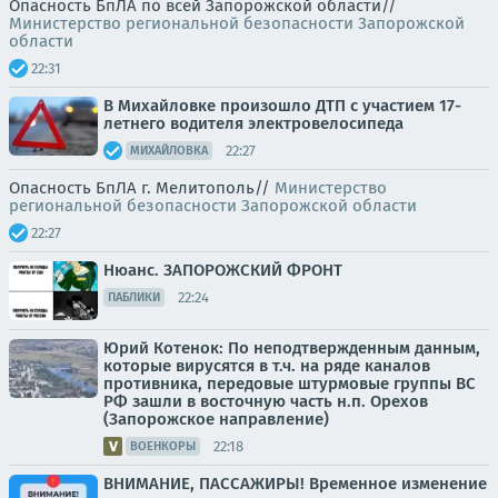
Опасность БпЛА по всей Запорожской области//
Министерство региональной безопасности Запорожской
области
22:31
В Михайловке произошло ДТП с участием 17-
летнего водителя электровелосипеда
22:27
МИХАЙЛОВКА
Опасность БпЛА г. Мелитополь//
Министерство
региональной безопасности Запорожской области
22:27
Нюанс. ЗАПОРОЖСКИЙ ФРОНТ
22:24
ПАБЛИКИ
Юрий Котенок: По неподтвержденным данным,
которые вирусятся в т.ч. на ряде каналов
противника, передовые штурмовые группы ВС
РФ зашли в восточную часть н.п. Орехов
(Запорожское направление)
22:18
ВОЕНКОРЫ
ВНИМАНИЕ, ПАССАЖИРЫ! Временное изменение