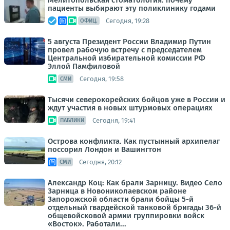
Мелитопольская стоматология: почему
пациенты выбирают эту поликлинику годами
Сегодня, 19:28
ОФИЦ.
5 августа Президент России Владимир Путин
провел рабочую встречу с председателем
Центральной избирательной комиссии РФ
Эллой Памфиловой
Сегодня, 19:58
СМИ
Тысячи северокорейских бойцов уже в России и
ждут участия в новых штурмовых операциях
Сегодня, 19:41
ПАБЛИКИ
Острова конфликта. Как пустынный архипелаг
поссорил Лондон и Вашингтон
Сегодня, 20:12
СМИ
Александр Коц: Как брали Зарницу. Видео Село
Зарница в Новониколаевском районе
Запорожской области брали бойцы 5-й
отдельный гвардейской танковой бригады 36-й
общевойсковой армии группировки войск
«Восток». Работали...