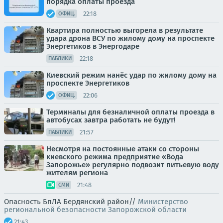
порядка оплаты проезда
22:18
ОФИЦ.
Квартира полностью выгорела в результате
удара дрона ВСУ по жилому дому на проспекте
Энергетиков в Энергодаре
22:18
ПАБЛИКИ
Киевский режим нанёс удар по жилому дому на
проспекте Энергетиков
22:06
ОФИЦ.
Терминалы для безналичной оплаты проезда в
автобусах завтра работать не будут!
21:57
ПАБЛИКИ
Несмотря на постоянные атаки со стороны
киевского режима предприятие «Вода
Запорожье» регулярно подвозит питьевую воду
жителям региона
21:48
СМИ
Опасность БпЛА Бердянский район//
Министерство
региональной безопасности Запорожской области
21:43