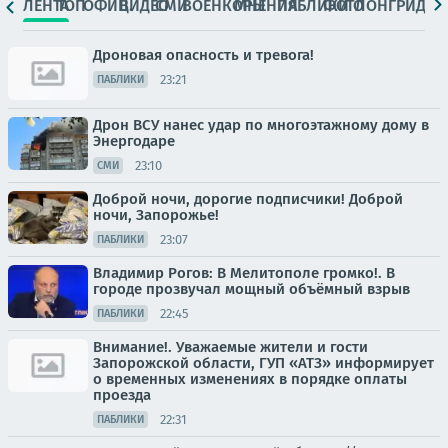
ЛЕНТА
ТОП
ОФИЦ.
ВИДЕО
СМИ
ВОЕНКОРЫ
МНЕНИЯ
ПАБЛИКИ
ФОТО
ЛОНГРИДЫ
Дроновая опасность и тревога!
23:21
ПАБЛИКИ
Дрон ВСУ нанес удар по многоэтажному дому в
Энергодаре
23:10
СМИ
Доброй ночи, дорогие подписчики! Доброй
ночи, Запорожье!
23:07
ПАБЛИКИ
Владимир Рогов: В Мелитополе громко!. В
городе прозвучал мощный объёмный взрыв
22:45
ПАБЛИКИ
Внимание!. Уважаемые жители и гости
Запорожской области, ГУП «АТЗ» информирует
о временных изменениях в порядке оплаты
проезда
22:31
ПАБЛИКИ