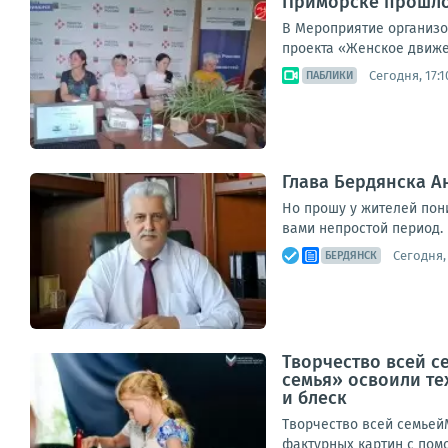
Приморске прошло
В Мероприятие организо
проекта «Женское движе
Сегодня, 17:1
ПАБЛИКИ
Глава Бердянска 
Но прошу у жителей пон
вами непростой период. 
Сегодня, 
БЕРДЯНСК
Творчество всей с
семья» освоили те
и блеск
Творчество всей семьей
фактурных картин с помо