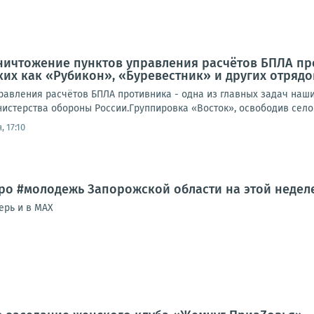
ничтожение пунктов управления расчётов БПЛА про
ких как «Рубикон», «Буревестник» и других отряд
равления расчётов БПЛА противника - одна из главных задач наших
истерства обороны России.Группировка «Восток», освободив село 
, 17:10
ро #молодежь Запорожской области на этой недел
ерь и в MAX