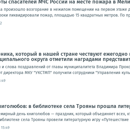
оты спасателей МЧС России на месте пожара в Мел
ова произошло возгорание в нежилом помещении на первом этаже
роки ликвидировали пожар, площадью 15 квадратных метров. По п
2
ника, который в нашей стране чествуют ежегодно в
ципального округа отметили наградами представи
 и слова поздравлений от главы муниципалитета Владимира Проко
т директора МКУ "УКСТМП" получили сотрудники "Управления культ
5:49
иголюбов: в библиотеке села Трояны прошла лите
емирный день книголюбов — праздник, который объединяет всех, кт
библиотеке села Трояны провели литературную игру «Путешествие в
 15:49