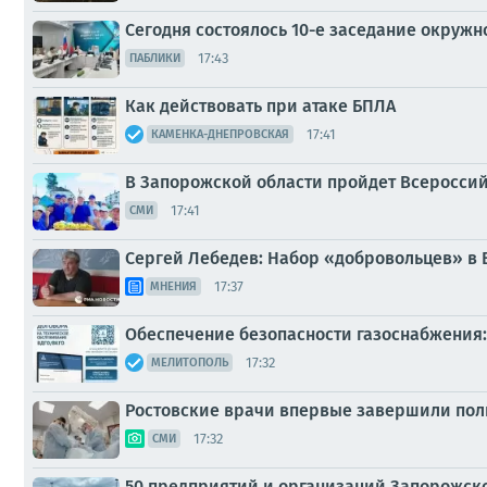
Сегодня состоялось 10-е заседание окруж
17:43
ПАБЛИКИ
Как действовать при атаке БПЛА
17:41
КАМЕНКА-ДНЕПРОВСКАЯ
В Запорожской области пройдет Всеросси
17:41
СМИ
Сергей Лебедев: Набор «добровольцев» в 
17:37
МНЕНИЯ
Обеспечение безопасности газоснабжения:
17:32
МЕЛИТОПОЛЬ
Ростовские врачи впервые завершили пол
17:32
СМИ
50 предприятий и организаций Запорожск