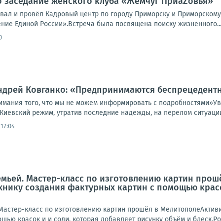
 заседание женского клуба «Жемчуг ПриаZовья»
вал и провёл Кадровый центр по городу Приморску и Приморскому
ние Единой России».Встреча была посвящена поиску жизненного..
0
Андрей Ковганко: «Предпринимаются беспрецедент
имания того, что мы не можем информировать с подробностями»У
Киевский режим, утратив последние надежды, на перелом ситуации
17:04
емьей. Мастер-класс по изготовлению картин про
хнику создания фактурных картин с помощью красо
Мастер-класс по изготовлению картин прошёл в МелитополеАктив
щью красок и и соли, которая добавляет рисунку объём и блеск.Род