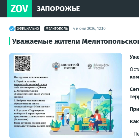
ZOV
ЗАПОРОЖЬЕ
4 июня 2026, 12:10
ОФИЦИАЛЬНО
МЕЛИТОПОЛЬ
Уважаемые жители Мелитопольског
Ува
Ост
ком
Сег
тер
При
Как
-
Пе