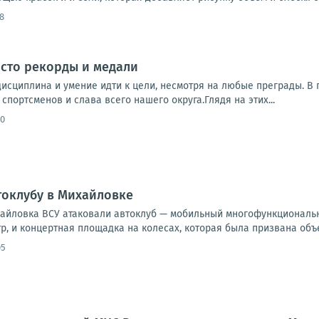
8
осто рекорды и медали
 дисциплина и умение идти к цели, несмотря на любые преграды. 
спортсменов и слава всего нашего округа.Глядя на этих...
50
токлубу в Михайловке
хайловка ВСУ атаковали автоклуб — мобильный многофункциональн
тр, и концертная площадка на колесах, которая была призвана объе
05