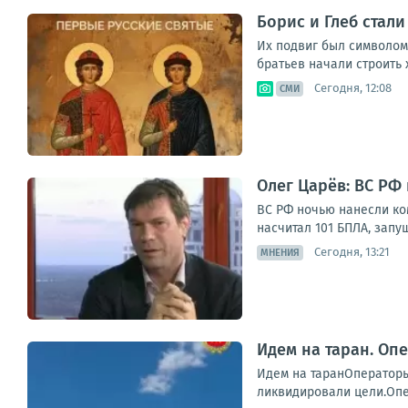
Борис и Глеб стал
Их подвиг был символом 
братьев начали строить
Сегодня, 12:08
СМИ
Олег Царёв: ВС РФ
ВС РФ ночью нанесли ко
насчитал 101 БПЛА, запу
Сегодня, 13:21
МНЕНИЯ
Идем на таран. Оп
Идем на таранОператоры
ликвидировали цели.Опе