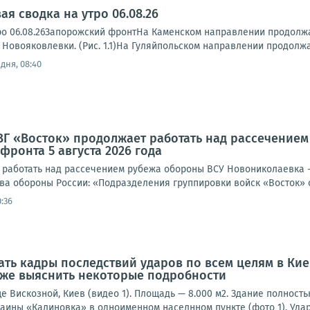
я сводка на утро 06.08.26
ро 06.08.26Запорожский фронтНа Каменском направлении продолжа
 Новояковлевки. (Рис. 1.1)На Гуляйпольском направлении продолжа
дня, 08:40
ВГ «Восток» продолжает работать над рассечение
фронта 5 августа 2026 года
 работать над рассечением рубежа обороны ВСУ Новониколаевка - 
а обороны России: «Подразделения группировки войск «Восток» о
:36
ать кадры последствий ударов по всем целям в Кие
кже выяснить некоторые подробности
е Вискозной, Киев (видео 1). Площадь — 8.000 м2. Здание полност
аины «Калиновка» в одноименном населнном пункте (фото 1). Удар