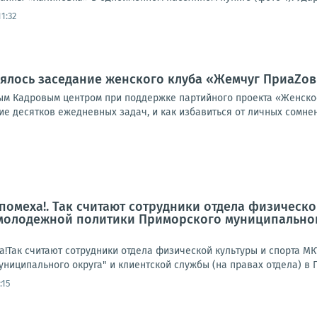
1:32
ялось заседание женского клуба «Жемчуг ПриаZов
ым Кадровым центром при поддержке партийного проекта «Женское
е десятков ежедневных задач, и как избавиться от личных сомнен
 помеха!. Так считают сотрудники отдела физическо
 молодежной политики Приморского муниципальног
а!Так считают сотрудники отдела физической культуры и спорта МК
ниципального округа" и клиентской службы (на правах отдела) в 
:15