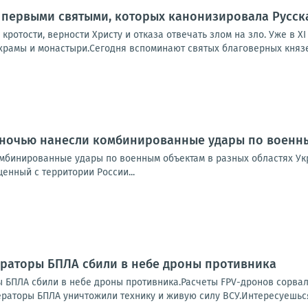
и первыми святыми, которых канонизировала Русск
кротости, верности Христу и отказа отвечать злом на зло. Уже в XI
 храмы и монастыри.Сегодня вспоминают святых благоверных князе
 ночью нанесли комбинированные удары по военны
мбинированные удары по военным объектам в разных областях Ук
щенный с территории России...
ераторы БПЛА сбили в небе дроны противника
 БПЛА сбили в небе дроны противника.Расчеты FPV-дронов сорва
раторы БПЛА уничтожили технику и живую силу ВСУ.Интересуешься 