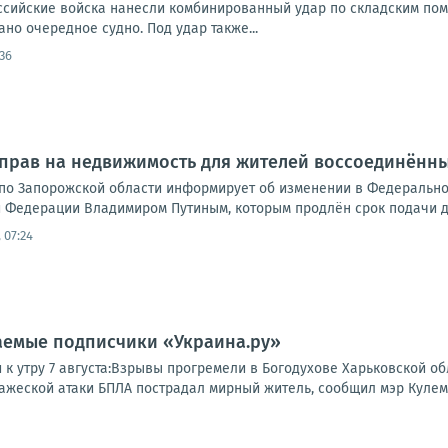
Российские войска нанесли комбинированный удар по складским по
но очередное судно. Под удар также...
:36
рав на недвижимость для жителей воссоединённых
по Запорожской области информирует об изменении в Федеральном
 Федерации Владимиром Путиным, которым продлён срок подачи до
 07:24
аемые подписчики «Украина.ру»
и к утру 7 августа:Взрывы прогремели в Богодухове Харьковской 
ажеской атаки БПЛА пострадал мирный житель, сообщил мэр Кулемзи