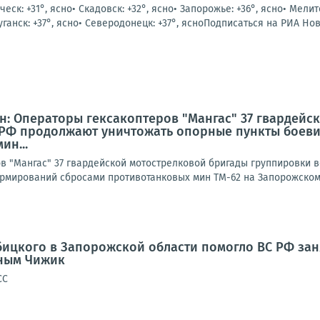
ическ: +31°, ясно• Скадовск: +32°, ясно• Запорожье: +36°, ясно• Мелит
уганск: +37°, ясно• Северодонецк: +37°, ясноПодписаться на РИА Ново
: Операторы гексакоптеров "Мангас" 37 гвардейс
С РФ продолжают уничтожать опорные пункты боев
ин...
в "Мангас" 37 гвардейской мотострелковой бригады группировки 
рмирований сбросами противотанковых мин ТМ-62 на Запорожском 
1
цкого в Запорожской области помогло ВС РФ заня
вным Чижик
СС