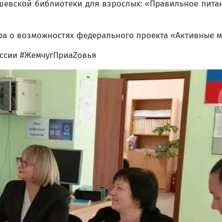
евской библиотеки для взрослых: «Правильное питан
ра о возможностях федерального проекта «Активные м
ссии #ЖемчугПриаZовья