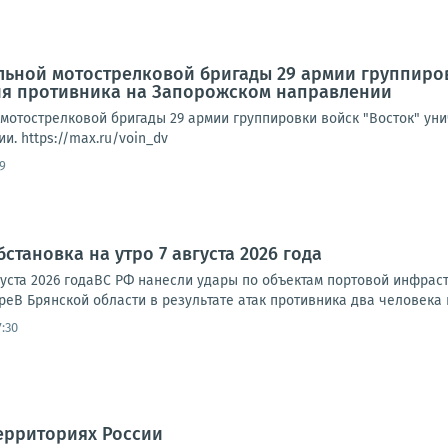
льной мотострелковой бригады 29 армии группиро
ия противника на Запорожском направлении
 мотострелковой бригады 29 армии группировки войск "Восток" ун
. https://max.ru/voin_dv
9
становка на утро 7 августа 2026 года
вгуста 2026 годаВС РФ нанесли удары по объектам портовой инфрас
еВ Брянской области в результате атак противника два человека п
:30
ерриториях России