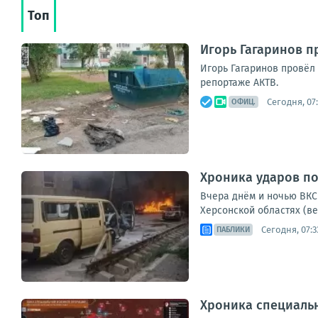
Топ
Игорь Гагаринов п
Игорь Гагаринов провёл 
репортаже АКТВ.
Сегодня, 07
ОФИЦ.
Хроника ударов по 
Вчера днём и ночью ВКС 
Херсонской областях (ве
Сегодня, 07:3
ПАБЛИКИ
Хроника специаль