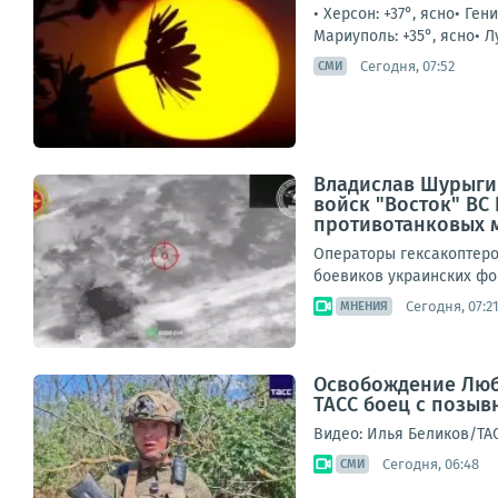
• Херсон: +37°, ясно• Ген
Мариуполь: +35°, ясно• Л
Сегодня, 07:52
СМИ
Владислав Шурыгин
войск "Восток" В
противотанковых м
Операторы гексакоптеро
боевиков украинских фо
Сегодня, 07:2
МНЕНИЯ
Освобождение Люби
ТАСС боец с позы
Видео: Илья Беликов/ТА
Сегодня, 06:48
СМИ