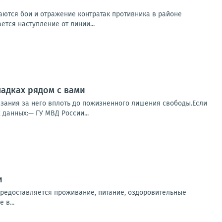
ются бои и отражение контратак противника в районе
ется наступление от линии...
ладках рядом с вами
азания за него вплоть до пожизненного лишения свободы.Если
 данных:— ГУ МВД России...
и
предоставляется проживание, питание, оздоровительные
 в...