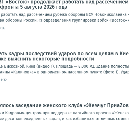
ВГ «Восток» продолжает работать над рассечение
фронта 5 августа 2026 года
 работать над рассечением рубежа обороны ВСУ Новониколаевка - 
а обороны России: «Подразделения группировки войск «Восток» о
:36
ать кадры последствий ударов по всем целям в Кие
кже выяснить некоторые подробности
е Вискозной, Киев (видео 1). Площадь — 8.000 м2. Здание полност
аины «Калиновка» в одноименном населнном пункте (фото 1). Удар
1:32
ялось заседание женского клуба «Жемчуг ПриаZов
ым Кадровым центром при поддержке партийного проекта «Женское
е десятков ежедневных задач, и как избавиться от личных сомнен