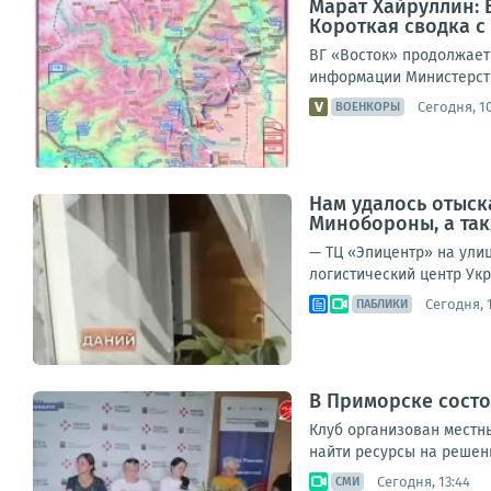
Марат Хайруллин: 
Короткая сводка с 
ВГ «Восток» продолжает
информации Министерств
Сегодня, 10
ВОЕНКОРЫ
Нам удалось отыск
Минобороны, а та
— ТЦ «Эпицентр» на улиц
логистический центр Укр
Сегодня, 1
ПАБЛИКИ
В Приморске состо
Клуб организован местн
найти ресурсы на решени
Сегодня, 13:44
СМИ