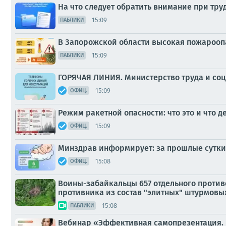
На что следует обратить внимание при тру
15:09
ПАБЛИКИ
В Запорожской области высокая пожарооп
15:09
ПАБЛИКИ
ГОРЯЧАЯ ЛИНИЯ. Министерство труда и со
15:09
ОФИЦ.
Режим ракетной опасности: что это и что д
15:09
ОФИЦ.
Минздрав информирует: за прошлые сутки 
15:08
ОФИЦ.
Воины-забайкальцы 657 отдельного против
противника из состав "элитных" штурмов
15:08
ПАБЛИКИ
Вебинар «Эффективная самопрезентация. К