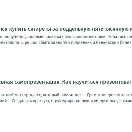
ся купить сигареты за поддельную пятитысячную 
я получили условные сроки как фальшивомонетчики. Попались они 
елитополя Б. решил сбыть заведомо поддельный банковский билет 
ная самопрезентация. Как научиться презентовать
атный мастер-класс, который научит вас:— Грамотно презентовать
ний.— Создавать краткую, структурированную и убедительную само