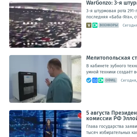
WarGonzo: 3-я шту
3-я штурмовая рота 291-
последняя «Баба-Яга», с
Сегодня
ВОЕНКОРЫ
Мелитопольская ст
В кабинете зубного техн
умной техники создаёт в
Сегодня,
ОФИЦ.
5 августа Президе
комиссии РФ Элло
Глава государства заяви
тысяч избирательных кам