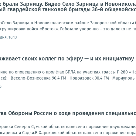
к брали Зарницу. Видео Село Зарница в Новонико
ый гвардейской танковой бригады 36-й общевойск
еоСело Зарница в Новониколаевском районе Запорожской области 
руппировки войск «Восток». Работали уверенно – это далеко не пе
дня, 16:13
живает своих коллег по эфиру — и их инициативу
шине по оповещению о пролётах БПЛА на участках трассы Р-280 «Н
к): · Весело-Вознесенка 90,4 FM · Новоазовск 90,4 FM · Мариуполь 94
6
ва Обороны России о ходе проведения специально
ровки Север в Сумской области нанесено поражение двум механи
исаревка и Садки.В Харьковской области нанесено поражение пора