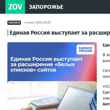
ZOV
ЗАПОРОЖЬЕ
4 июня 2026, 09:20
ПАБЛИКИ
Единая Россия выступает за расши
Еди
В и
воп
Сег
нео
«Ос
Еди
зав
Ант