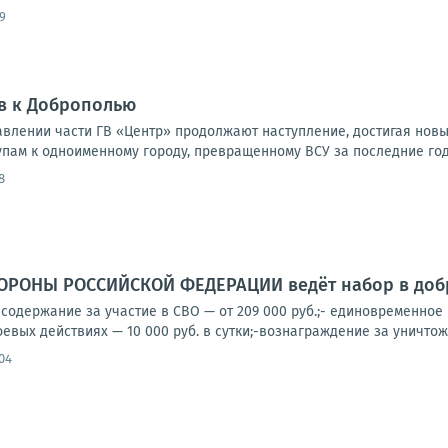
9
в к Доброполью
влении части ГВ «Центр» продолжают наступление, достигая новы
упам к одноименному городу, превращенному ВСУ за последние годы
8
РОНЫ РОССИЙСКОЙ ФЕДЕРАЦИИ ведёт набор в добр
содержание за участие в СВО — от 209 000 руб.;- единовременное
оевых действиях — 10 000 руб. в сутки;-вознаграждение за уничтоже
04