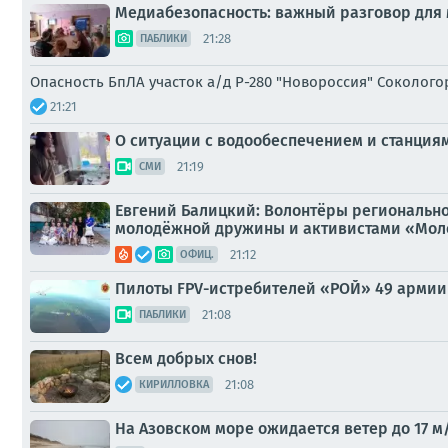
Медиабезопасность: важный разговор для
21:28
ПАБЛИКИ
Опасность БпЛА участок а/д Р-280 "Новороссия" Соколог
21:21
О ситуации с водообеспечением и станция
21:19
СМИ
Евгений Балицкий: Волонтёры региональн
молодёжной дружины и активистами «Молод
21:12
ОФИЦ.
Пилоты FPV-истребителей «РОЙ» 49 армии
21:08
ПАБЛИКИ
Всем добрых снов!
21:08
КИРИЛЛОВКА
На Азовском море ожидается ветер до 17 м