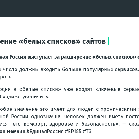
рение «белых списков» сайтов
ная Россия выступает за расширение «белых списков» 
х число должны входить больше популярных сервисов
росе.
одня в «белые списки» уже входят ключевые серви
бходимо увеличить.
обое значение это имеет для людей с хроническими 
ной России однозначна: человек должен иметь пост
исят его комфорт, здоровье и безопасность», — ск
он Немкин
.#ЕдинаяРоссия #ЕР185 #ТЗ