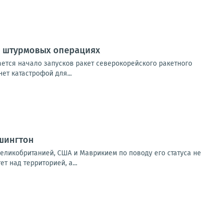
х штурмовых операциях
ется начало запусков ракет северокорейского ракетного
ет катастрофой для...
шингтон
еликобританией, США и Маврикием по поводу его статуса не
т над территорией, а...