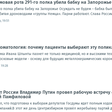
рмовая рота 291-го полка убила бабку на Запорожье
го полка убила бабку на Запорожье Осуждать не будем – бабка был
битая дроноводами «группы Немца». Парни работают. Слава России
, 19:51
оматология: почему пациенты выбирают эту полик
ика Ивана Шпынты пахнет не только медициной, но и высокими тех
осковые модели - основу для будущих металлокерамических короно
 19:28
нт России Владимир Путин провел рабочую встречу
й Памфиловой
л, что подготовка к выборам депутатов Госдумы идет полным ходо
паний.В этот же день Центризбирком провёл жеребьёвку партий дл