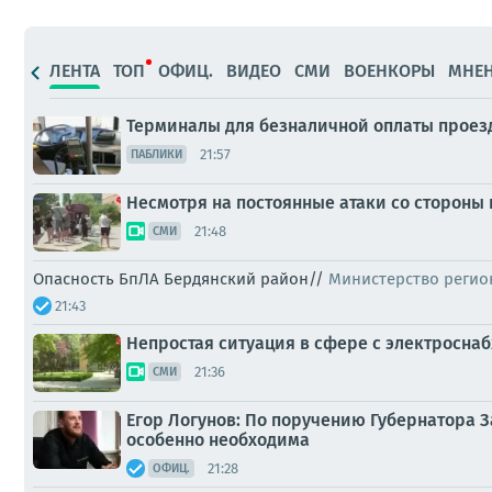
ЛЕНТА
ТОП
ОФИЦ.
ВИДЕО
СМИ
ВОЕНКОРЫ
МНЕ
Терминалы для безналичной оплаты проезда
21:57
ПАБЛИКИ
Несмотря на постоянные атаки со стороны
21:48
СМИ
Опасность БпЛА Бердянский район//
Министерство регио
21:43
Непростая ситуация в сфере с электросна
21:36
СМИ
Егор Логунов: По поручению Губернатора 
особенно необходима
21:28
ОФИЦ.