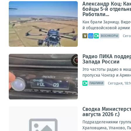
Александр Коц: Ка
бойцы 5-й отдельн
Работали...
Как брали Зарницу. Вид
й общевойсковой армии г
Сего
ВОЕНКОРЫ
Радио ПИКА поддер
Запада России
Это частоты радио в ма
пропуска Чонгар и Армянс
Сегодня, 18:1
ПАБЛИКИ
Сводка Министерст
августа 2026 г.)
Подразделениями группи
Храповщина, Уланово, П