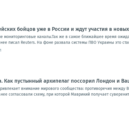
йских бойцов уже в России и ждут участия в новы
ие мониторинговые каналы.Так же в самое ближайшее время ожида
нее писал Reuters. На фоне развала системы ПВО Украины это стан
1
. Как пустынный архипелаг поссорил Лондон и Ва
привлекает внимание мирового сообщества: противоречия между В
анее согласовали схему, при которой Маврикий получает суверените