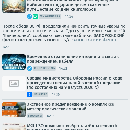
Работники Михайловского дома культуры и
библиотеки подарили детям сказочное
путешествие ко Дню книголюбов
14:24
МИХАЙЛОВКА
После обеда ВС РФ продолжили наносить точные удары по
энергетике и логистике врага. Одессу посетили не менее 10
"Бандеролей", сообщают местные паблики.
ЗАПОРОЖСКИЙ
ФРОНТ
ПРЕДЛОЖИТЬ НОВОСТЬ
//
ЗАПОРОЖСКИЙ ФРОНТ
14:21
Временное ограничение интернета в связи с
повреждением кабеля
14:21
МЕЛИТОПОЛЬ
Сводка Министерства Обороны России о ходе
проведения специальной военной операции
(по состоянию на 9 августа 2026 г.)
14:15
ПАБЛИКИ
Экстренное предупреждение о комплексе
метеорологических явлений
14:13
ПАБЛИКИ
МФЦ ЗО помогают выбрать избирательный