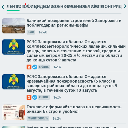
ЛЕНТА
ТОП
ОФИЦ.
ВИДЕО
СМИ
ВОЕНКОРЫ
МНЕНИЯ
ПАБЛИКИ
ФОТО
ЛОНГРИДЫ
Балицкий поздравил строителей Запорожья и
поблагодарил регионы-шефы
14:40
СМИ
РСЧС Запорожская область: Ожидается
комплекс метеорологических явлений: сильный
дождь, ливень в сочетании с грозой, градом и
сильным ветром 20-25 м/с местами по области
до конца суток 9 августа
14:37
ОФИЦ.
РСЧС Запорожская область: Ожидается
чрезвычайная пожароопасность (5 класс) в
западных районах области до конца суток 9
августа, в течение суток 10 августа
14:37
ОФИЦ.
Госключ: оформляйте права на недвижимость
онлайн быстро и удобно!
14:24
МЕЛИТОПОЛЬ