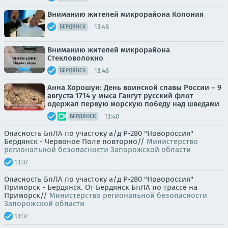
Вниманию жителей микрорайона Колония
13:48
БЕРДЯНСК
Вниманию жителей микрорайона
Стекловолокно
13:48
БЕРДЯНСК
Анна Хорошун: День воинской славы России – 9
августа 1714 у мыса Гангут русский флот
одержал первую морскую победу над шведами
13:40
БЕРДЯНСК
Опасность БпЛА по участоку а/д Р-280 "Новороссия"
Бердянск - Червоное Поле повторно//
Министерство
региональной безопасности Запорожской области
13:37
Опасность БпЛА по участоку а/д Р-280 "Новороссия"
Приморск - Бердянск. От Бердянск БпЛА по трассе на
Приморск//
Министерство региональной безопасности
Запорожской области
13:37