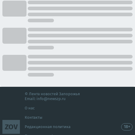
© Лента новостей Запорожья
Email:
info@newszp.ru
О нас
Контакты
ZOV
18+
Редакционная политика