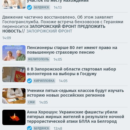
участок по месту нахождения
14:13
БЕРДЯНСК
Движение частично восстановлено. Об этом заявляет
Госпогранслужба. Похоже встреча бензовозов с Геранями
переносится
ЗАПОРОЖСКИЙ ФРОНТ
ПРЕДЛОЖИТЬ
НОВОСТЬ
//
ЗАПОРОЖСКИЙ ФРОНТ
14:09
Пенсионеры старше 80 лет имеют право на
повышенную страховую пенсию
14:05
МЕЛИТОПОЛЬ
8 В Запорожской области стартовал набор
волонтеров на выборы в Госдуму
14:05
КИРИЛЛОВКА
Ученики пятых-седьмых классов будут изучать
историю новых российских регионов
14:05
СМИ
Анна Хорошун: Украинские фашисты убили
пятерых мирных жителей в результате ночной
террористической атаки БПЛА на Белгород
13:48
БЕРДЯНСК