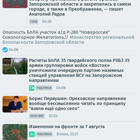
Запорожской области и закрепились в самом
городе, а также в Преображенке, — пишет
Анатолий Радов
04:30
СМИ
Опасность БпЛА участок а/д Р-280 "Новороссия"
Сокологорное-Мелитополь//
Министерство региональной
безопасности Запорожской области
04:06
Расчеты БпЛА 35 гвардейского полка РХБЗ 35
армии группировки войск «Восток»
уничтожили очередную партию наземных
станций управления ВСУ на Запорожском
направлении
04:06
ПАБЛИКИ
Борис Первушин: Ореховское направление
вообще бессмысленно читать по принципу
"взяли ещё одно село"
02:24
МНЕНИЯ
Изменения на фронте за 7 августа
Вчера, 23:21
ПАБЛИКИ