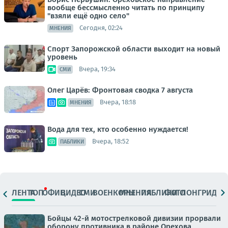
вообще бессмысленно читать по принципу
"взяли ещё одно село"
Сегодня, 02:24
МНЕНИЯ
Спорт Запорожской области выходит на новый
уровень
Вчера, 19:34
СМИ
Олег Царёв: Фронтовая сводка 7 августа
Вчера, 18:18
МНЕНИЯ
Вода для тех, кто особенно нуждается!
Вчера, 18:52
ПАБЛИКИ
ЛЕНТА
ТОП
ОФИЦ.
ВИДЕО
СМИ
ВОЕНКОРЫ
МНЕНИЯ
ПАБЛИКИ
ФОТО
ЛОНГРИДЫ
Бойцы 42-й мотострелковой дивизии прорвали
оборону противника в районе Орехова