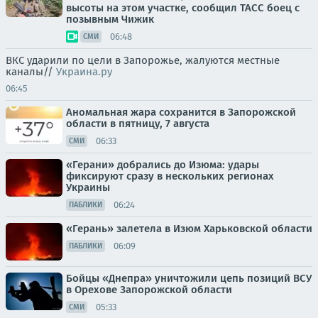
высоты на этом участке, сообщил ТАСС боец с
позывным Чижик
06:48
СМИ
ВКС ударили по цели в Запорожье, жалуются местные
каналы//
Украина.ру
06:45
Аномальная жара сохранится в Запорожской
области в пятницу, 7 августа
06:33
СМИ
«Герани» добрались до Изюма: удары
фиксируют сразу в нескольких регионах
Украины
06:24
ПАБЛИКИ
«Герань» залетела в Изюм Харьковской области
06:09
ПАБЛИКИ
Бойцы «Днепра» уничтожили цепь позиций ВСУ
в Орехове Запорожской области
05:33
СМИ