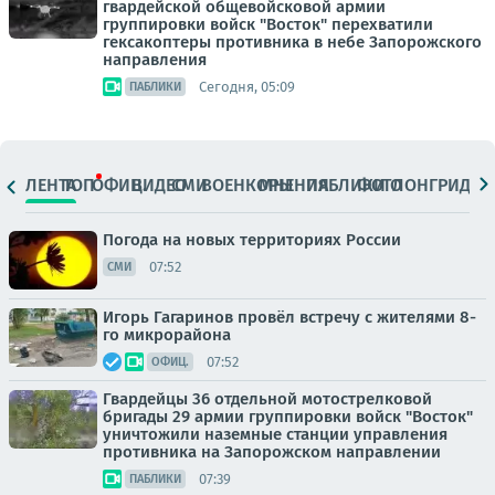
гвардейской общевойсковой армии
группировки войск "Восток" перехватили
гексакоптеры противника в небе Запорожского
направления
Сегодня, 05:09
ПАБЛИКИ
ЛЕНТА
ТОП
ОФИЦ.
ВИДЕО
СМИ
ВОЕНКОРЫ
МНЕНИЯ
ПАБЛИКИ
ФОТО
ЛОНГРИДЫ
Погода на новых территориях России
07:52
СМИ
Игорь Гагаринов провёл встречу с жителями 8-
го микрорайона
07:52
ОФИЦ.
Гвардейцы 36 отдельной мотострелковой
бригады 29 армии группировки войск "Восток"
уничтожили наземные станции управления
противника на Запорожском направлении
07:39
ПАБЛИКИ