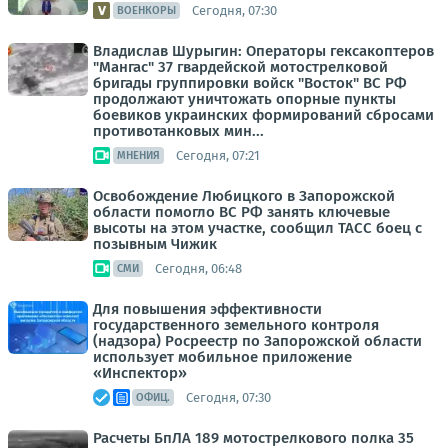
Сегодня, 07:30
ВОЕНКОРЫ
Владислав Шурыгин: Операторы гексакоптеров
"Мангас" 37 гвардейской мотострелковой
бригады группировки войск "Восток" ВС РФ
продолжают уничтожать опорные пункты
боевиков украинских формирований сбросами
противотанковых мин...
Сегодня, 07:21
МНЕНИЯ
Освобождение Любицкого в Запорожской
области помогло ВС РФ занять ключевые
высоты на этом участке, сообщил ТАСС боец с
позывным Чижик
Сегодня, 06:48
СМИ
Для повышения эффективности
государственного земельного контроля
(надзора) Росреестр по Запорожской области
использует мобильное приложение
«Инспектор»
Сегодня, 07:30
ОФИЦ.
Расчеты БпЛА 189 мотострелкового полка 35