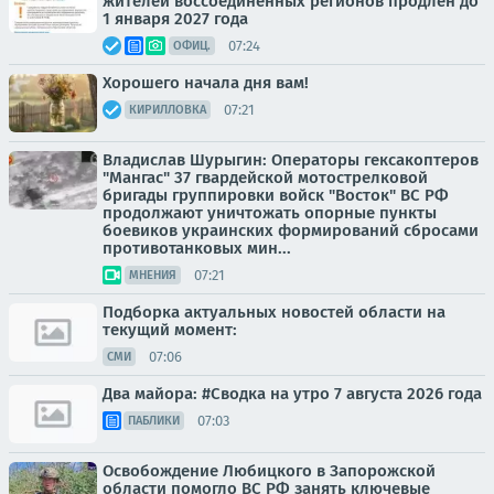
жителей воссоединённых регионов продлён до
1 января 2027 года
07:24
ОФИЦ.
Хорошего начала дня вам!
07:21
КИРИЛЛОВКА
Владислав Шурыгин: Операторы гексакоптеров
"Мангас" 37 гвардейской мотострелковой
бригады группировки войск "Восток" ВС РФ
продолжают уничтожать опорные пункты
боевиков украинских формирований сбросами
противотанковых мин...
07:21
МНЕНИЯ
Подборка актуальных новостей области на
текущий момент:
07:06
СМИ
Два майора: #Сводка на утро 7 августа 2026 года
07:03
ПАБЛИКИ
Освобождение Любицкого в Запорожской
области помогло ВС РФ занять ключевые