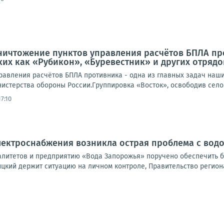
ничтожение пунктов управления расчётов БПЛА про
ких как «Рубикон», «Буревестник» и других отряд
равления расчётов БПЛА противника - одна из главных задач наших
истерства обороны России.Группировка «Восток», освободив село 
7:10
электроснабжения возникла острая проблема с во
литетов и предприятию «Вода Запорожья» поручено обеспечить б
цкий держит ситуацию на личном контроле, Правительство региона