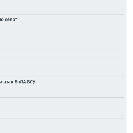
о село"
а атак БпЛА ВСУ