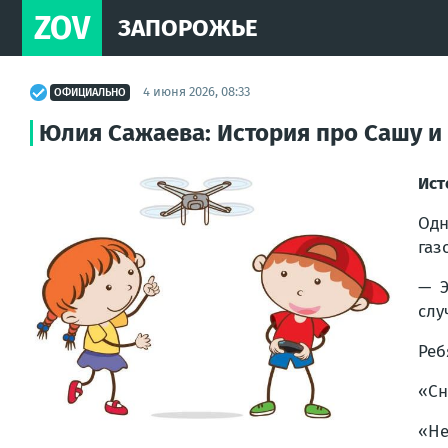
ZOV
ЗАПОРОЖЬЕ
4 июня 2026, 08:33
ОФИЦИАЛЬНО
Юлия Сажаева: История про Сашу и
Ист
Одн
газ
— Э
слу
Реб
«Сн
«Не