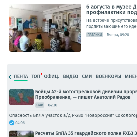
6 августа в музее
профилактики под 
На встрече присутствова
подпитывающие его идеол
Вчера, 09:20
ПАБЛИКИ
ЛЕНТА
ТОП
ОФИЦ.
ВИДЕО
СМИ
ВОЕНКОРЫ
МНЕ
Бойцы 42-й мотострелковой дивизии прорв
Преображенке, — пишет Анатолий Радов
04:30
СМИ
Опасность БпЛА участок а/д Р-280 "Новороссия" Соколо
04:06
Расчеты БпЛА 35 гвардейского полка РХБЗ