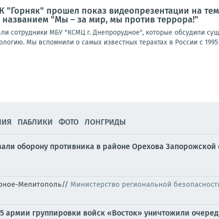
 ДК "Горняк" прошел показ видеопрезентации на те
названием "Мы – за мир, мы против террора!"
ли сотрудники МБУ "КСМЦ г. Днепрорудное", которые обсудили сущ
огию. Мы вспомнили о самых известных терактах в России с 1995 по
НИЯ
ПАБЛИКИ
ФОТО
ЛОНГРИДЫ
али оборону противника в районе Орехова Запорожской об
горное-Мелитополь//
Министерство региональной безопасност
 35 армии группировки войск «Восток» уничтожили очере