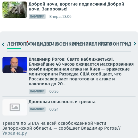
Доброй ночи, дорогие подписчики! Доброй
ночи, Запорожье!
Вчера, 23:06
ПАБЛИКИ
ЛЕНТА
ТОП
ОФИЦ.
ВИДЕО
СМИ
ВОЕНКОРЫ
МНЕНИЯ
ПАБЛИКИ
ФОТО
ЛОНГРИДЫ
Владимир Рогов: Свято наближається!.
Ближайшие 48 часов ожидается массированная
комбинированная атака на Киев — вражеские
мониторинги Разведка США сообщает, что
Россия завершает подготовку к атаке и
накопила до 20...
00:36
ПАБЛИКИ
Дроновая опасность и тревога
00:24
ПАБЛИКИ
Тревога по БПЛА на всей освобожденной части
Запорожской области, — сообщает Владимир Рогов//
Украина.ру