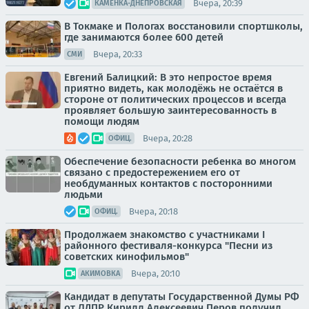
Вчера, 20:39
КАМЕНКА-ДНЕПРОВСКАЯ
В Токмаке и Пологах восстановили спортшколы,
где занимаются более 600 детей
Вчера, 20:33
СМИ
Евгений Балицкий: В это непростое время
приятно видеть, как молодёжь не остаётся в
стороне от политических процессов и всегда
проявляет большую заинтересованность в
помощи людям
Вчера, 20:28
ОФИЦ.
Обеспечение безопасности ребенка во многом
связано с предостережением его от
необдуманных контактов с посторонними
людьми
Вчера, 20:18
ОФИЦ.
Продолжаем знакомство с участниками I
районного фестиваля-конкурса "Песни из
советских кинофильмов"
Вчера, 20:10
АКИМОВКА
Кандидат в депутаты Государственной Думы РФ
от ЛДПР Кирилл Алексеевич Перов получил