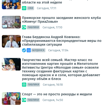
области на этой неделе
Сегодня, 17:11
СМИ
Приморске прошло заседание женского клуба
«Жемчуг ПриаZовья»
Сегодня, 17:10
ПАБЛИКИ
Глава Бердянска Андрей Ковганко:
«Предпринимаются беспрецедентные меры по
стабилизации ситуации
Сегодня, 17:04
БЕРДЯНСК
Творчество всей семьей. Мастер-класс по
изготовлению картин прошёл в Мелитополе
Активисты Центра «Молодая семья» освоили
технику создания фактурных картин с
помощью красок и и соли, которая добавляет
рисунку объём и блеск
Сегодня, 16:18
ПАБЛИКИ
Спорт — это не просто рекорды и медали
Сегодня, 14:50
ПАБЛИКИ