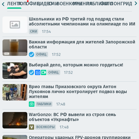
ЛЕНТА
ТОП
ОФИЦ.
ВИДЕО
СМИ
ВОЕНКОРЫ
МНЕНИЯ
ПАБЛИКИ
ФОТО
ЛОНГРИДЫ
Школьники из РФ третий год подряд стали
абсолютными чемпионами на олимпиаде по ИИ
17:54
СМИ
Важная информация для жителей Запорожской
области
17:52
ОФИЦ.
Выбирай дело, которым можно гордиться!
17:52
ОФИЦ.
Врио главы Приазовского округа Антон
Лукоянов лично контролирует подвоз воды
жителям
17:48
ПАБЛИКИ
WarGonzo: ВС РФ вывели из строя семь
объектов «Укрнафты»
17:48
ВОЕНКОРЫ
Операторы ударных FPV-дронов группировки